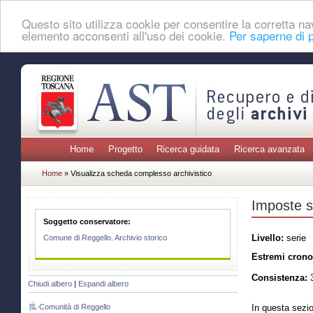
Questo sito utilizza cookie per consentire la corretta 
elemento acconsenti all'uso dei cookie.
Per saperne di p
Home
Progetto
Ricerca guidata
Ricerca avanzata
Home
» Visualizza scheda complesso archivistico
Imposte s
Soggetto conservatore:
Livello:
serie
Comune di Reggello. Archivio storico
Estremi crono
Consistenza:
3
Chiudi albero
|
Espandi albero
Comunità di Reggello
In questa sezio