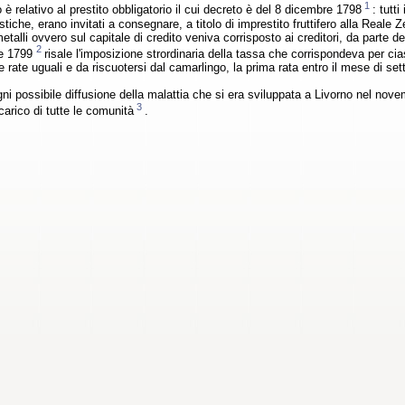
1
o è relativo al prestito obbligatorio il cui decreto è del 8 dicembre 1798
: tutt
tiche, erano invitati a consegnare, a titolo di imprestito fruttifero alla Reale Z
etalli ovvero sul capitale di credito veniva corrisposto ai creditori, da parte d
2
re 1799
risale l'imposizione strordinaria della tassa che corrispondeva per ci
re rate uguali e da riscuotersi dal camarlingo, la prima rata entro il mese di s
ni possibile diffusione della malattia che si era sviluppata a Livorno nel novem
3
carico di tutte le comunità
.