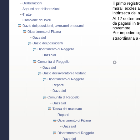
Il primo registr
Deliberazioni
morali ecclesias
Appunti per deliberazioni
intrinseca dei m
Tratte
Al 12 settemb
Campione dei livelli
da pagarsi in t
Dazio dei possidenti, lavoratori e testanti
novembre.
Dipartimento di Pitiana
Per impedire og
Dazzaioli
straordinaria a 
Dazio dei possidenti
Dipartimento di Reggello
Dazzaioli
Comunità di Reggello
Dazzaioli
Dazio dei lavoratori e testanti
Dipartimento di Reggello
Reparti
Dazzaioli
Comunità di Reggello
Dazzaioli
Tassa del macinato
Reparti
Dipartimento di Pitiana
Dazzaioli
Dipartimento di Reggello
Dazzaioli