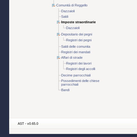
Comunità di Reggello
Dazzaioli
Saldi
Imposte straordinarie
Dazzaioli
Depositario dei pegni
Registri dei pegni
Saldi delle comunita
Registri dei mandati
Affari di strade
Registri dei lavori
Registri degli accolli
Decime parrocchiali
Possedimenti delle chiese
parrocchiali
Bandi
AST - v0.65.0