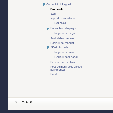
Comunità di Reggello
Dazzaioli
Saldi
Imposte straordinarie
Dazzaioli
Depositario dei pegni
Registri dei pegni
Saldi delle comunita
Registri dei mandati
Affari di strade
Registri dei lavori
Registri degli accolli
Decime parrocchiali
Possedimenti delle chiese
parrocchiali
Bandi
AST - v0.65.0