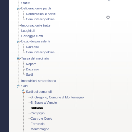
Statuti
Deliberazioni e partiti
Deliberazioni e partiti
Comunità leopoldina
Imborsazioni e tratte
Luoghi pii
Carteggio e atti
Dazio dei possidenti
Dazzaioli
Comunità leopoldina
Tassa del macinato
Reparti
Dazzaioli
Saldi
Imposizioni straordinarie
Saldi
Saldi dei comunelli
S. Gregorio, Comune di Montemagno
S. Biagio a Vignole
Buriano
Campiglio
Castro e Conio
Ferruccia
Montemagno