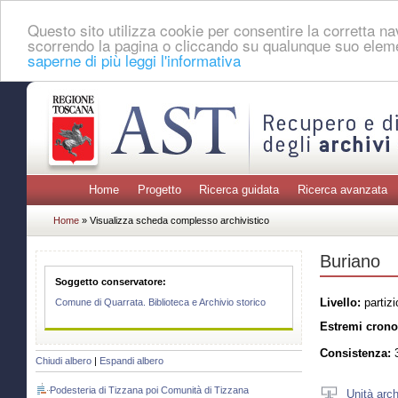
Questo sito utilizza cookie per consentire la corretta 
scorrendo la pagina o cliccando su qualunque suo eleme
saperne di più leggi l'informativa
Home
Progetto
Ricerca guidata
Ricerca avanzata
Home
» Visualizza scheda complesso archivistico
Buriano
Soggetto conservatore:
Livello:
partizi
Comune di Quarrata. Biblioteca e Archivio storico
Estremi crono
Consistenza:
3
Chiudi albero
|
Espandi albero
Podesteria di Tizzana poi Comunità di Tizzana
Unità arch