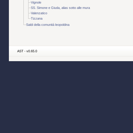
Vignole
SS. Simone e Giuda, alias sotto alle mura
Valenzatico
Tizzana
Saldi della comunità leopoldina
AST - v0.65.0