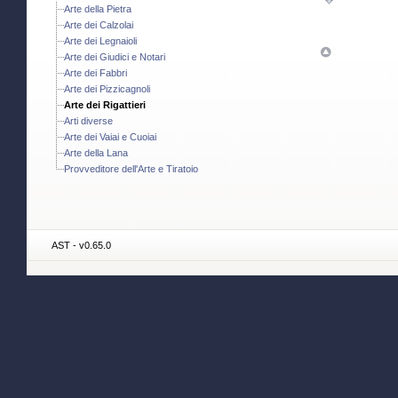
Arte della Pietra
Arte dei Calzolai
Arte dei Legnaioli
Arte dei Giudici e Notari
Arte dei Fabbri
Arte dei Pizzicagnoli
Arte dei Rigattieri
Arti diverse
Arte dei Vaiai e Cuoiai
Arte della Lana
Provveditore dell'Arte e Tiratoio
AST - v0.65.0