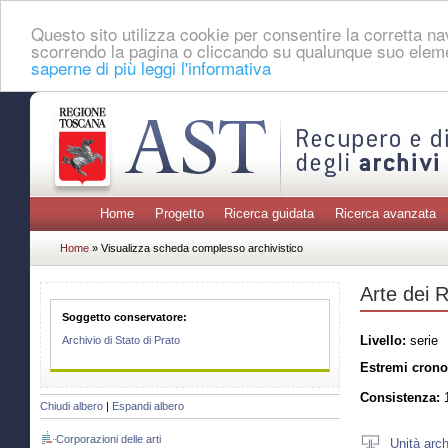
Questo sito utilizza cookie per consentire la corretta 
scorrendo la pagina o cliccando su qualunque suo eleme
saperne di più leggi l'informativa
Home
Progetto
Ricerca guidata
Ricerca avanzata
Home
» Visualizza scheda complesso archivistico
Arte dei R
Soggetto conservatore:
Livello:
serie
Archivio di Stato di Prato
Estremi crono
Consistenza:
1
Chiudi albero
|
Espandi albero
Corporazioni delle arti
Unità arch