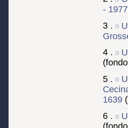
- 197
3 .
U
Gross
4 .
U
(fondo
5 .
U
Cecina
1639
6 .
U
(fondo