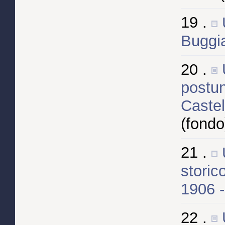
19 .
Buggia
20 .
postun
Castel
(fondo
21 .
storic
1906 
22 .