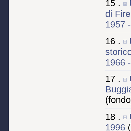
15 .
di Fir
1957 
16 .
storic
1966 
17 .
Buggia
(fondo
18 .
1996