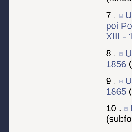
7 .
U
poi Po
XIII -
8 .
U
1856
9 .
U
1865
10 .
(subf