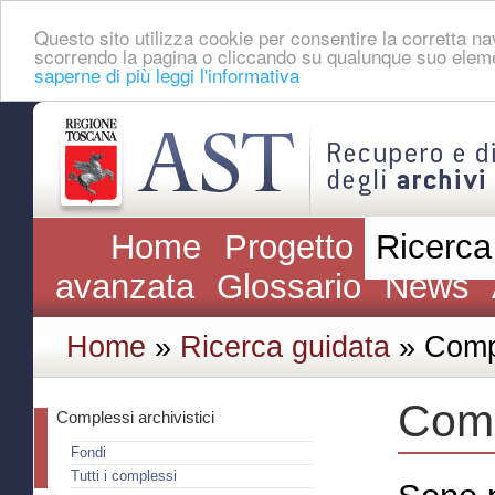
Questo sito utilizza cookie per consentire la corretta 
scorrendo la pagina o cliccando su qualunque suo eleme
saperne di più leggi l'informativa
Home
Progetto
Ricerca
avanzata
Glossario
News
Home
»
Ricerca guidata
» Compl
Comp
Complessi archivistici
Fondi
Tutti i complessi