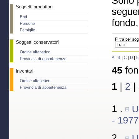
Sono 
Soggetti produttori
seguen
Enti
fondo,
Persone
Famiglie
Filtra per so
Soggetti conservatori
Ordine alfabetico
A
|
B
|
C
|
D
|
E
Provincia di appartenenza
45
fon
Inventari
Ordine alfabetico
1
|
2
|
Provincia di appartenenza
1 .
U
- 197
2 .
U