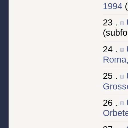
1994
23 .
(subf
24 .
Roma,
25 .
Gross
26 .
Orbete