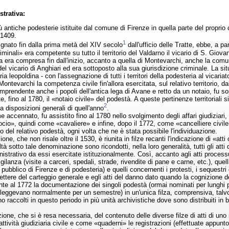
trativa:
ù antiche podesterie istituite dal comune di Firenze in quella parte del proprio c
 1409.
1
ignato fin dalla prima metà del XIV secolo
dall'ufficio delle Tratte, ebbe, a p
iminali» era competente su tutto il territorio del Valdarno il vicario di S. Giovan
 era compresa fin dall'inizio, accanto a quella di Montevarchi, anche la comunità
del vicario di Anghiari ed era sottoposto alla sua giurisdizione criminale. La si
aria leopoldina - con l'assegnazione di tutti i territori della podesteria al vic
ontevarchi la competenza civile fin'allora esercitata, sul relativo territorio, da
comprendente anche i popoli dell'antica lega di Avane e retto da un notaio, fu s
 fino al 1780, il «notaio civile» del podestà. A queste pertinenze territoriali s
2
a disposizioni generali di quell'anno
.
e accennato, fu assistito fino al 1780 nello svolgimento degli affari giudiziari,
cio», quindi come «cavaliere» e infine, dopo il 1772, come «cancelliere civile».
o del relativo podestà, ogni volta che ne è stata possibile l'individuazione.
e, che non risale oltre il 1530, è riunita in filze recanti l'indicazione di «atti
tà sotto tale denominazione sono ricondotti, nella loro generalità, tutti gli atti
strativo da essi esercitate istituzionalmente. Così, accanto agli atti processuali
 vigilanza (visite a carceri, spedali, strade, rivendite di pane e carne, etc.), quell
 pubblico di Firenze e di podesteria) e quelli concernenti i protesti, i sequestri
ettere del carteggio generale e egli atti del danno dato quando la cognizione d
e al 1772 la documentazione dei singoli podestà (ormai nominati per lunghi p
leggevano normalmente per un semestre) in un'unica filza, comprensiva, talvolta, 
o raccolti in questo periodo in più unità archivistiche dove sono distribuiti in 
zione, che si è resa necessaria, del contenuto delle diverse filze di atti di un
ttività giudiziaria civile e come «quaderni» le registrazioni (effettuate appunto s