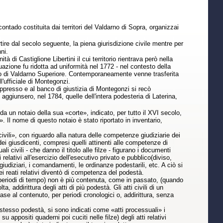
ontado costituita dai territori del Valdarno di Sopra, organizzai
artire dal secolo seguente, la piena giurisdizione civile mentre per
ni.
 di Castiglione Libertini il cui territorio rientrava però nella
tuazione fu ridotta ad uniformità nel 1772 - nel contesto della
ariato di Valdarno Superiore. Contemporaneamente venne trasferita
ll'ufficiale di Montegonzi.
oppresso e al banco di giustizia di Montegonzi si recò
i aggiunsero, nel 1784, quelle dell'intera podesteria di Laterina,
 da un notaio della sua «corte», indicato, per tutto il XVI secolo,
 Il nome di questo notaio è stato riportato in inventario,
 civili», con riguardo alla natura delle competenze giudiziarie dei
 dei giusdicenti, compresi quelli attinenti alle competenze di
 civili - che danno il titolo alle filze - figurano i documenti
i relativi all'esercizio dell'esecutivo privato e pubblico(diviso,
 giudiziari, i comandamenti, le ordinanze podestarili, etc. A ciò si
ei reati relativi diventò di competenza del podestà.
eriodi di tempo) non è più contenuta, come in passato, (quando
addirittura degli atti di più podestà. Gli atti civili di un
base al contenuto, per periodi cronologici o, addirittura, senza
o stesso podestà, si sono indicati come «atti processuali» i
u appositi quaderni poi cuciti nelle filze) degli atti relativi