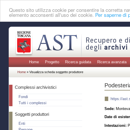
Questo sito utilizza cookie per consentire la corretta 
elemento acconsenti all'uso dei cookie.
Per saperne di p
Home
Progetto
Ricerca guidata
Ricerca avanzata
Home
» Visualizza scheda soggetto produttore
Podesteri
Complessi archivistici
Fondi
https://ast
Tutti i complessi
Sede:
Montevar
Soggetti produttori
Date di esiste
Enti
Intestazioni:
P
Persone