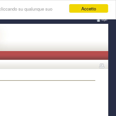
Accetto
 cliccando su qualunque suo
login