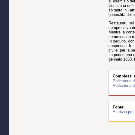
all'esercizio d
Con ciò ci si è
soltanto in «at
generalità dell
Restaurati, nel
comprensiva de
Mentre la corte
commissario reg
In seguito, con
soppressa. In m
civile, per la 
La podesteria c
gennaio 1850, l
Complessi ar
Podesteria d
Podesteria d
Fonte:
Archivio pre