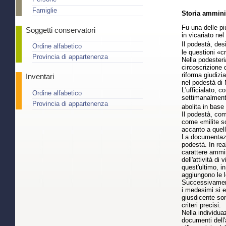
Famiglie
Storia amminis
Fu una delle pi
Soggetti conservatori
in vicariato nel
Il podestà, des
Ordine alfabetico
le questioni «cr
Provincia di appartenenza
Nella podesteria
circoscrizione 
riforma giudizi
Inventari
nel podestà di M
L'ufficialato, 
Ordine alfabetico
settimanalmente,
Provincia di appartenenza
abolita in base 
Il podestà, com
come «milite so
accanto a quell
La documentazion
podestà. In real
carattere ammini
dell'attività di
quest'ultimo, in
aggiungono le l
Successivament
i medesimi si e
giusdicente son
criteri precisi.
Nella individua
documenti dell'a