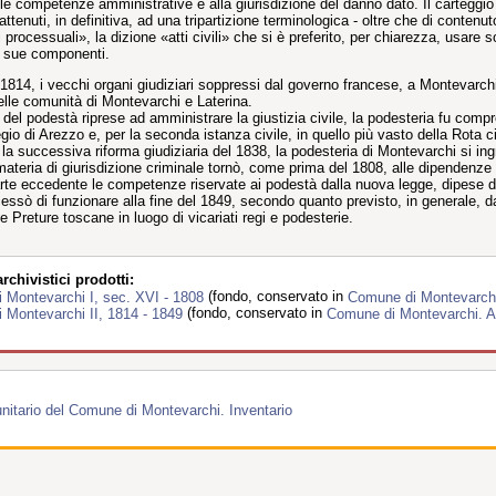
elle competenze amministrative e alla giurisdizione del danno dato. Il carteggio 
 attenuti, in definitiva, ad una tripartizione terminologica - oltre che di conte
ti processuali», la dizione «atti civili» che si è preferito, per chiarezza, usar
e sue componenti.
 1814, i vecchi organi giudiziari soppressi dal governo francese, a Montevarchi
lle comunità di Montevarchi e Laterina.
 del podestà riprese ad amministrare la giustizia civile, la podesteria fu compre
io di Arezzo e, per la seconda istanza civile, in quello più vasto della Rota c
 la successiva riforma giudiziaria del 1838, la podesteria di Montevarchi si ing
ateria di giurisdizione criminale tornò, come prima del 1808, alle dipendenze 
parte eccedente le competenze riservate ai podestà dalla nuova legge, dipese da
essò di funzionare alla fine del 1849, secondo quanto previsto, in generale, dal
e Preture toscane in luogo di vicariati regi e podesterie.
chivistici prodotti:
i Montevarchi I, sec. XVI - 1808
(fondo, conservato in
Comune di Montevarchi.
i Montevarchi II, 1814 - 1849
(fondo, conservato in
Comune di Montevarchi. Ar
unitario del Comune di Montevarchi. Inventario