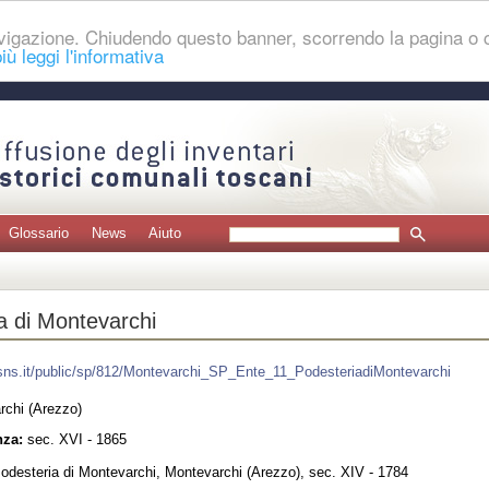
navigazione. Chiudendo questo banner, scorrendo la pagina o
iù leggi l'informativa
Glossario
News
Aiuto
a di Montevarchi
.sns.it/public/sp/812/Montevarchi_SP_Ente_11_PodesteriadiMontevarchi
chi (Arezzo)
nza:
sec. XVI - 1865
odesteria di Montevarchi, Montevarchi (Arezzo), sec. XIV - 1784