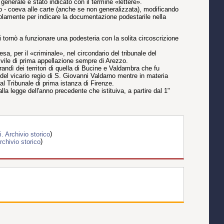
generale è stato indicato con il termine «lettere».
nuto - coeva alle carte (anche se non generalizzata), modificando
e solamente per indicare la documentazione podestarile nella
 tornò a funzionare una podesteria con la solita circoscrizione
sa, per il «criminale», nel circondario del tribunale del
ivile di prima appellazione sempre di Arezzo.
randì dei territori di quella di Bucine e Valdambra che fu
del vicario regio di S. Giovanni Valdarno mentre in materia
l Tribunale di prima istanza di Firenze.
la legge dell'anno precedente che istituiva, a partire dal 1"
 Archivio storico
)
chivio storico
)