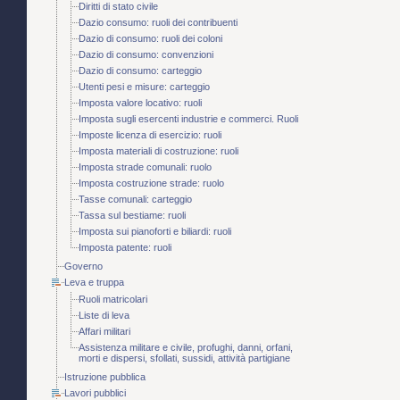
Diritti di stato civile
Dazio consumo: ruoli dei contribuenti
Dazio di consumo: ruoli dei coloni
Dazio di consumo: convenzioni
Dazio di consumo: carteggio
Utenti pesi e misure: carteggio
Imposta valore locativo: ruoli
Imposta sugli esercenti industrie e commerci. Ruoli
Imposte licenza di esercizio: ruoli
Imposta materiali di costruzione: ruoli
Imposta strade comunali: ruolo
Imposta costruzione strade: ruolo
Tasse comunali: carteggio
Tassa sul bestiame: ruoli
Imposta sui pianoforti e biliardi: ruoli
Imposta patente: ruoli
Governo
Leva e truppa
Ruoli matricolari
Liste di leva
Affari militari
Assistenza militare e civile, profughi, danni, orfani,
morti e dispersi, sfollati, sussidi, attività partigiane
Istruzione pubblica
Lavori pubblici