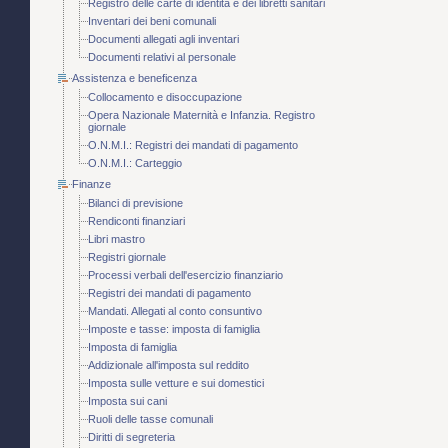
Registro delle carte di identità e dei libretti sanitari
Inventari dei beni comunali
Documenti allegati agli inventari
Documenti relativi al personale
Assistenza e beneficenza
Collocamento e disoccupazione
Opera Nazionale Maternità e Infanzia. Registro
giornale
O.N.M.I.: Registri dei mandati di pagamento
O.N.M.I.: Carteggio
Finanze
Bilanci di previsione
Rendiconti finanziari
Libri mastro
Registri giornale
Processi verbali dell'esercizio finanziario
Registri dei mandati di pagamento
Mandati. Allegati al conto consuntivo
Imposte e tasse: imposta di famiglia
Imposta di famiglia
Addizionale all'imposta sul reddito
Imposta sulle vetture e sui domestici
Imposta sui cani
Ruoli delle tasse comunali
Diritti di segreteria