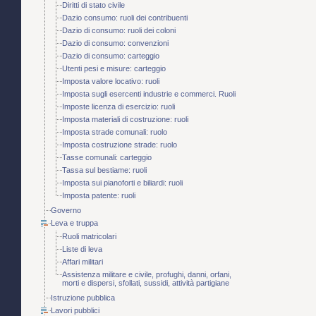
Diritti di stato civile
Dazio consumo: ruoli dei contribuenti
Dazio di consumo: ruoli dei coloni
Dazio di consumo: convenzioni
Dazio di consumo: carteggio
Utenti pesi e misure: carteggio
Imposta valore locativo: ruoli
Imposta sugli esercenti industrie e commerci. Ruoli
Imposte licenza di esercizio: ruoli
Imposta materiali di costruzione: ruoli
Imposta strade comunali: ruolo
Imposta costruzione strade: ruolo
Tasse comunali: carteggio
Tassa sul bestiame: ruoli
Imposta sui pianoforti e biliardi: ruoli
Imposta patente: ruoli
Governo
Leva e truppa
Ruoli matricolari
Liste di leva
Affari militari
Assistenza militare e civile, profughi, danni, orfani,
morti e dispersi, sfollati, sussidi, attività partigiane
Istruzione pubblica
Lavori pubblici