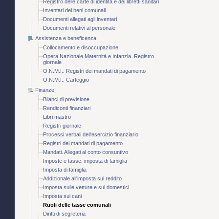
Registro delle carte di identità e dei libretti sanitari
Inventari dei beni comunali
Documenti allegati agli inventari
Documenti relativi al personale
Assistenza e beneficenza
Collocamento e disoccupazione
Opera Nazionale Maternità e Infanzia. Registro
giornale
O.N.M.I.: Registri dei mandati di pagamento
O.N.M.I.: Carteggio
Finanze
Bilanci di previsione
Rendiconti finanziari
Libri mastro
Registri giornale
Processi verbali dell'esercizio finanziario
Registri dei mandati di pagamento
Mandati. Allegati al conto consuntivo
Imposte e tasse: imposta di famiglia
Imposta di famiglia
Addizionale all'imposta sul reddito
Imposta sulle vetture e sui domestici
Imposta sui cani
Ruoli delle tasse comunali
Diritti di segreteria