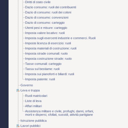
Diritti di stato civile
Dazio consumo: ruoli dei contribuenti
Dazio di consumo: ruoli dei coloni
Dazio di consumo: convenzioni
Dazio di consumo: carteggio
Utenti pesi e misure: carteggio
Imposta valore locativo: ruoli
Imposta sugli esercenti industrie e commerci. Ruoli
Imposte licenza di esercizio: ruoli
Imposta materiali di costruzione: ruoli
Imposta strade comunali: ruolo
Imposta costruzione strade: ruolo
Tasse comunali: carteggio
Tassa sul bestiame: ruoli
Imposta sui pianoforti e biliardi: ruoli
Imposta patente: ruoli
Governo
Leva e truppa
Ruoli matricolari
Liste di leva
Affari militari
Assistenza militare e civile, profughi, danni, orfani,
morti e dispersi, sfollati, sussidi, attività partigiane
Istruzione pubblica
Lavori pubblici