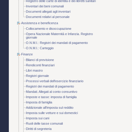
Registro delle carte di identità e dei libretti sanitari
Inventari dei beni comunali
Documenti allegati agli inventari
Documenti relativi al personale
Assistenza e beneficenza
Collocamento e disoccupazione
Opera Nazionale Maternità e Infanzia. Registro
giornale
O.N.M.I.: Registri dei mandati di pagamento
O.N.M.I.: Carteggio
Finanze
Bilanci di previsione
Rendiconti finanziari
Libri mastro
Registri giornale
Processi verbali dell'esercizio finanziario
Registri dei mandati di pagamento
Mandati. Allegati al conto consuntivo
Imposte e tasse: imposta di famiglia
Imposta di famiglia
Addizionale all'imposta sul reddito
Imposta sulle vetture e sui domestici
Imposta sui cani
Ruoli delle tasse comunali
Diritti di segreteria