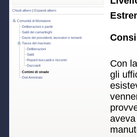
Livell
Chiudi albero
|
Espandi albero
Estre
Comunità di Montaione
Deliberazioni e partiti
Saldi dei camarlinghi
Consi
Dazio dei possidenti, lavoratori e testanti
Tassa del macinato
Deliberazioni
Saldi
Reparti boccaioli e riscontri
Con la
Dazzaioli
gli uff
Cottimi di strade
Doti Ammirato
esiste
venner
provve
aveva 
manute