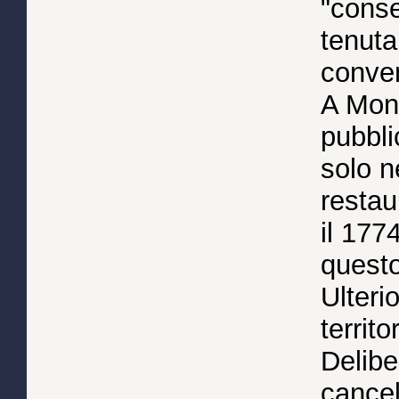
"conse
tenuta
conve
A Monta
pubbli
solo n
restau
il 177
questo
Ulterio
territo
Delibe
cancell