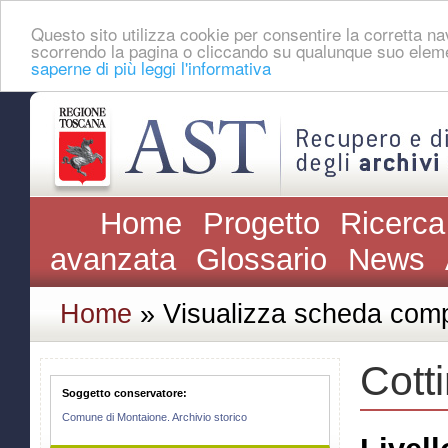
Questo sito utilizza cookie per consentire la corretta 
scorrendo la pagina o cliccando su qualunque suo eleme
saperne di più leggi l'informativa
Home
Progetto
Ricerca
avanzata
Glossario
News
Home
» Visualizza scheda comp
Cott
Soggetto conservatore:
Comune di Montaione. Archivio storico