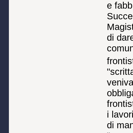
e fabb
Succes
Magist
di dar
comunit
fronti
"scritt
veniva
obblig
fronti
i lavo
di man