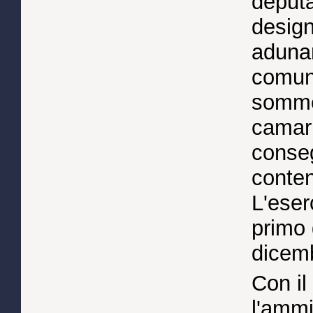
deputa
design
adunan
comuni
somme
camarl
conseg
conten
L'eser
primo 
dicem
Con il
l'ammi