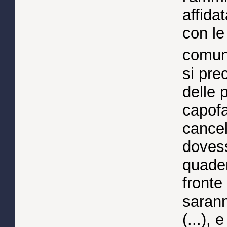
affidat
con le
comuni
si pre
delle 
capofa
cancell
dovess
quader
fronte
sarann
(...), 