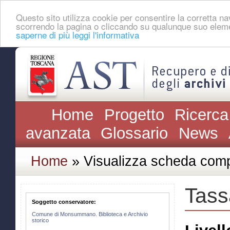
Questo sito utilizza cookie per consentire la corretta 
scorrendo la pagina o cliccando su qualunque suo eleme
saperne di più leggi l'informativa
Home
Progetto
Ricerca
avanzata
Glossario
News
Home
» Visualizza scheda comp
Tass
Soggetto conservatore:
Comune di Monsummano. Biblioteca e Archivio
storico