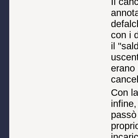
Il can
annotar
defalc
con i 
il "sa
uscent
erano 
cancel
Con la
infine
passò 
propri
incari