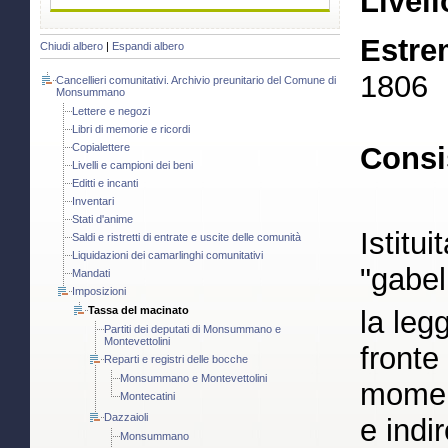
Livell
Estre
Chiudi albero
|
Espandi albero
1806
Cancellieri comunitativi. Archivio preunitario del Comune di
Monsummano
Lettere e negozi
Libri di memorie e ricordi
Copialettere
Consi
Livelli e campioni dei beni
Editti e incanti
Inventari
Stati d'anime
Istitu
Saldi e ristretti di entrate e uscite delle comunità
Liquidazioni dei camarlinghi comunitativi
"gabel
Mandati
Imposizioni
Tassa del macinato
la leg
Partiti dei deputati di Monsummano e
Montevettolini
fronte 
Reparti e registri delle bocche
Monsummano e Montevettolini
moment
Montecatini
Dazzaioli
e indir
Monsummano