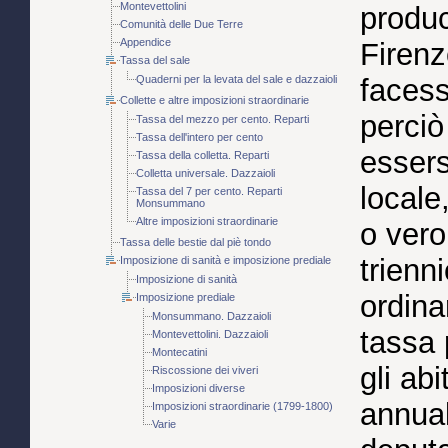
Montevettolini
produc
Comunità delle Due Terre
Appendice
Firen
Tassa del sale
Quaderni per la levata del sale e dazzaioli
facess
Collette e altre imposizioni straordinarie
perciò
Tassa del mezzo per cento. Reparti
Tassa dell'intero per cento
essersi
Tassa della colletta. Reparti
Colletta universale. Dazzaioli
locale
Tassa del 7 per cento. Reparti
Monsummano
Altre imposizioni straordinarie
o vero
Tassa delle bestie dal piè tondo
trienn
Imposizione di sanità e imposizione prediale
Imposizione di sanità
ordina
Imposizione prediale
Monsummano. Dazzaioli
tassa 
Montevettolini. Dazzaioli
Montecatini
gli abi
Riscossione dei viveri
Imposizioni diverse
annual
Imposizioni straordinarie (1799-1800)
Varie