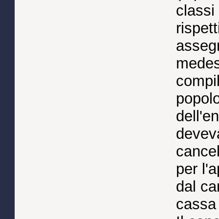
classi
rispet
asseg
medes
compil
popolo
dell'en
devev
cancel
per l'
dal ca
cassa 