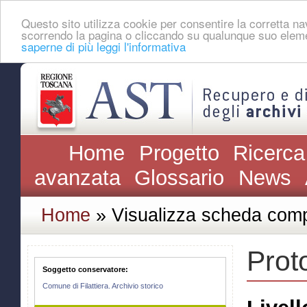
Questo sito utilizza cookie per consentire la corretta 
scorrendo la pagina o cliccando su qualunque suo eleme
saperne di più leggi l'informativa
Home
Progetto
Ricerca
avanzata
Glossario
News
Home
» Visualizza scheda comp
Proto
Soggetto conservatore:
Comune di Filattiera. Archivio storico