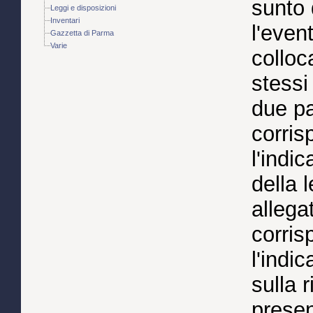
sunto 
Leggi e disposizioni
Inventari
l'even
Gazzetta di Parma
Varie
colloc
stessi
due par
corris
l'indi
della 
allega
corris
l'indi
sulla 
presen