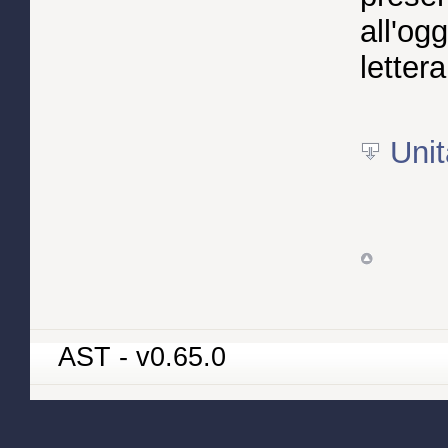
all'ogg
lettera
Unit
AST - v0.65.0