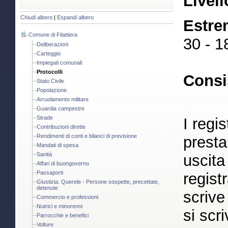
Livell
Chiudi albero
|
Espandi albero
Estre
Comune di Filattiera
30 - 
Deliberazioni
Carteggio
Impiegati comunali
Protocolli
Consi
Stato Civile
Popolazione
Arruolamento militare
Guardia campestre
Strade
I regis
Contribuzioni dirette
Rendimenti di conti e bilanci di previsione
presta
Mandati di spesa
Sanità
uscita
Affari di buongoverno
Passaporti
regist
Giustizia: Querele - Persone sospette, precettate,
detenute
scrive
Commercio e professioni
Nutrici e minorenni
si scri
Parrocchie e benefici
Volture