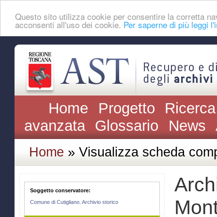
Questo sito utilizza cookie per consentire la corretta
acconsenti all'uso dei cookie.
Per saperne di più leggi l'
Home
Progetto
Ricerca
avanzata
Glossario
News
Home
» Visualizza scheda comp
Arch
Soggetto conservatore:
Mont
Comune di Cutigliano. Archivio storico