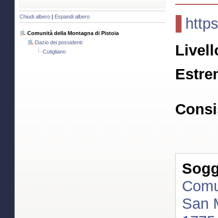
Chiudi albero
|
Espandi albero
http
Comunità della Montagna di Pistoia
Dazio dei possidenti
Livell
Cutigliano
Estre
Consi
Sogge
Comun
San M