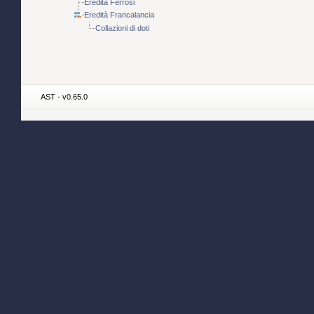
Eredità Ferrosi
Eredità Francalancia
Collazioni di doti
AST - v0.65.0