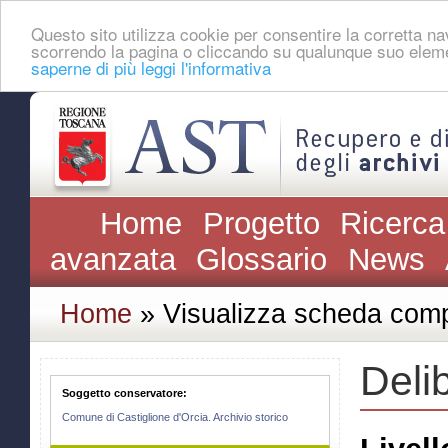
Questo sito utilizza cookie per consentire la corretta 
scorrendo la pagina o cliccando su qualunque suo eleme
saperne di più leggi l'informativa
Home
Progetto
Ricerca
avanzata
Glossario
News
Home
» Visualizza scheda comp
Deli
Soggetto conservatore:
Comune di Castiglione d'Orcia. Archivio storico