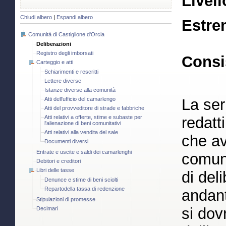
Livell
Chiudi albero
|
Espandi albero
Estre
Comunità di Castiglione d'Orcia
Deliberazioni
Registro degli imborsati
Consi
Carteggio e atti
Schiarimenti e rescritti
Lettere diverse
Istanze diverse alla comunità
Atti dell'ufficio del camarlengo
La ser
Atti del provveditore di strade e fabbriche
Atti relativi a offerte, stime e subaste per
redatt
l'alienazione di beni comunitativi
Atti relativi alla vendita del sale
che av
Documenti diversi
Entrate e uscite e saldi dei camarlenghi
comuni
Debitori e creditori
Libri delle tasse
di del
Denunce e stime di beni sciolti
Repartodella tassa di redenzione
andan
Stipulazioni di promesse
si dov
Decimari