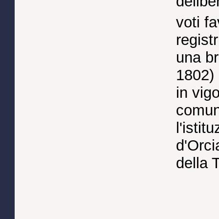
delibe
voti fa
regist
una br
1802) 
in vig
comuni
l'istit
d'Orci
della 