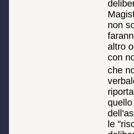
delibe
Magist
non so
faran
altro 
con no
che no
verba
riport
quello
dell'a
le "ri