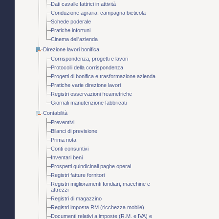
Dati cavalle fattrici in attività
Conduzione agraria: campagna bieticola
Schede poderale
Pratiche infortuni
Cinema dell'azienda
Direzione lavori bonifica
Corrispondenza, progetti e lavori
Protocolli della corrispondenza
Progetti di bonifica e trasformazione azienda
Pratiche varie direzione lavori
Registri osservazioni freametriche
Giornali manutenzione fabbricati
Contabilità
Preventivi
Bilanci di previsione
Prima nota
Conti consuntivi
Inventari beni
Prospetti quindicinali paghe operai
Registri fatture fornitori
Registri miglioramenti fondiari, macchine e
attrezzi
Registri di magazzino
Registri imposta RM (ricchezza mobile)
Documenti relativi a imposte (R.M. e IVA) e