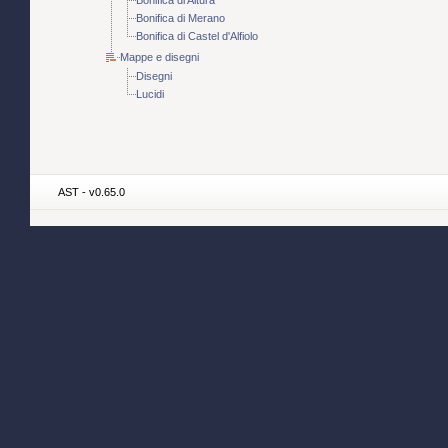
Bonifica di Altura
Bonifica di Merano
Bonifica di Castel d'Alfiolo
Mappe e disegni
Disegni
Lucidi
AST - v0.65.0