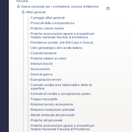
toscana
Opera nazionale per i combattenti, sezione di Alberese
Affari generali
Carteggio affari generali
Protocolli della corrispondenza
Pratiche colonie marine
Pratiche assicurazioni agrarie e prospetti per
l'Istituto nazionale fascista di previdenza
Previdenza sociale: enti INA Casa e Gescal
Libro genealogico del cavallo italiano
Contratti bestiame
Pratiche relative ai coloni
Infortuni boschi
Assicurazioni
Danni di guerra
Espropriazioni terreni
Contratti vendita aree fabbricabili e diritto di
superficie
Contratti di vendita e assegnazione poderi
Tregua mezzadrile
Relazioni tecnico economiche
Relazioni conduzione aziendali
Attività sindacale del personale
Pratiche del personale
Pratiche assicurazioni agrarie e prospetti per
l'Istituto Nazionale Fascista di Previdenza