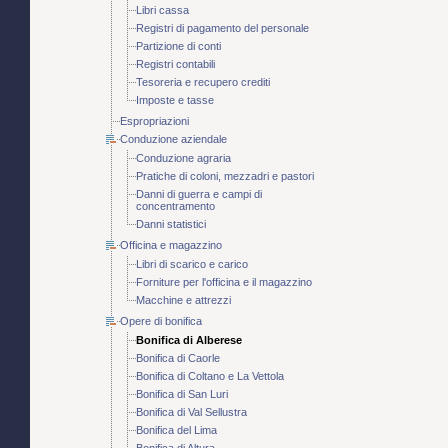
Libri cassa
Registri di pagamento del personale
Partizione di conti
Registri contabili
Tesoreria e recupero crediti
Imposte e tasse
Espropriazioni
Conduzione aziendale
Conduzione agraria
Pratiche di coloni, mezzadri e pastori
Danni di guerra e campi di
concentramento
Danni statistici
Officina e magazzino
Libri di scarico e carico
Forniture per l'officina e il magazzino
Macchine e attrezzi
Opere di bonifica
Bonifica di Alberese
Bonifica di Caorle
Bonifica di Coltano e La Vettola
Bonifica di San Luri
Bonifica di Val Sellustra
Bonifica del Lima