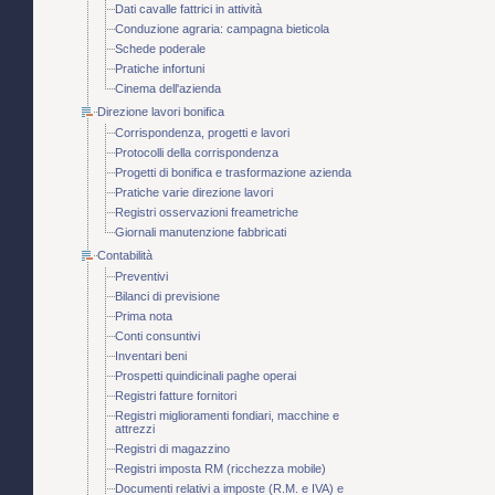
Dati cavalle fattrici in attività
Conduzione agraria: campagna bieticola
Schede poderale
Pratiche infortuni
Cinema dell'azienda
Direzione lavori bonifica
Corrispondenza, progetti e lavori
Protocolli della corrispondenza
Progetti di bonifica e trasformazione azienda
Pratiche varie direzione lavori
Registri osservazioni freametriche
Giornali manutenzione fabbricati
Contabilità
Preventivi
Bilanci di previsione
Prima nota
Conti consuntivi
Inventari beni
Prospetti quindicinali paghe operai
Registri fatture fornitori
Registri miglioramenti fondiari, macchine e
attrezzi
Registri di magazzino
Registri imposta RM (ricchezza mobile)
Documenti relativi a imposte (R.M. e IVA) e