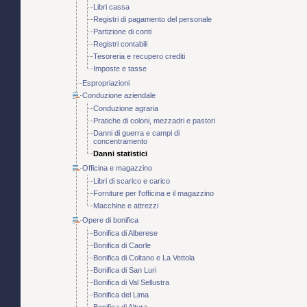
Libri cassa
Registri di pagamento del personale
Partizione di conti
Registri contabili
Tesoreria e recupero crediti
Imposte e tasse
Espropriazioni
Conduzione aziendale
Conduzione agraria
Pratiche di coloni, mezzadri e pastori
Danni di guerra e campi di
concentramento
Danni statistici
Officina e magazzino
Libri di scarico e carico
Forniture per l'officina e il magazzino
Macchine e attrezzi
Opere di bonifica
Bonifica di Alberese
Bonifica di Caorle
Bonifica di Coltano e La Vettola
Bonifica di San Luri
Bonifica di Val Sellustra
Bonifica del Lima