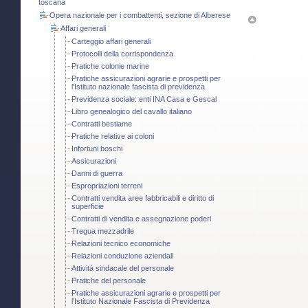
toscana
Opera nazionale per i combattenti, sezione di Alberese
Affari generali
Carteggio affari generali
Protocolli della corrispondenza
Pratiche colonie marine
Pratiche assicurazioni agrarie e prospetti per
l'Istituto nazionale fascista di previdenza
Previdenza sociale: enti INA Casa e Gescal
Libro genealogico del cavallo italiano
Contratti bestiame
Pratiche relative ai coloni
Infortuni boschi
Assicurazioni
Danni di guerra
Espropriazioni terreni
Contratti vendita aree fabbricabili e diritto di
superficie
Contratti di vendita e assegnazione poderi
Tregua mezzadrile
Relazioni tecnico economiche
Relazioni conduzione aziendali
Attività sindacale del personale
Pratiche del personale
Pratiche assicurazioni agrarie e prospetti per
l'Istituto Nazionale Fascista di Previdenza