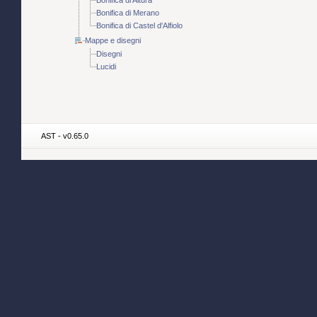
Bonifica di Altura
Bonifica di Merano
Bonifica di Castel d'Alfiolo
Mappe e disegni
Disegni
Lucidi
AST - v0.65.0