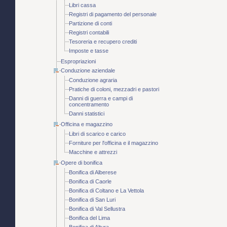
Libri cassa
Registri di pagamento del personale
Partizione di conti
Registri contabili
Tesoreria e recupero crediti
Imposte e tasse
Espropriazioni
Conduzione aziendale
Conduzione agraria
Pratiche di coloni, mezzadri e pastori
Danni di guerra e campi di
concentramento
Danni statistici
Officina e magazzino
Libri di scarico e carico
Forniture per l'officina e il magazzino
Macchine e attrezzi
Opere di bonifica
Bonifica di Alberese
Bonifica di Caorle
Bonifica di Coltano e La Vettola
Bonifica di San Luri
Bonifica di Val Sellustra
Bonifica del Lima