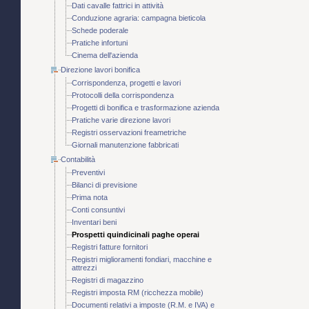
Dati cavalle fattrici in attività
Conduzione agraria: campagna bieticola
Schede poderale
Pratiche infortuni
Cinema dell'azienda
Direzione lavori bonifica
Corrispondenza, progetti e lavori
Protocolli della corrispondenza
Progetti di bonifica e trasformazione azienda
Pratiche varie direzione lavori
Registri osservazioni freametriche
Giornali manutenzione fabbricati
Contabilità
Preventivi
Bilanci di previsione
Prima nota
Conti consuntivi
Inventari beni
Prospetti quindicinali paghe operai
Registri fatture fornitori
Registri miglioramenti fondiari, macchine e
attrezzi
Registri di magazzino
Registri imposta RM (ricchezza mobile)
Documenti relativi a imposte (R.M. e IVA) e