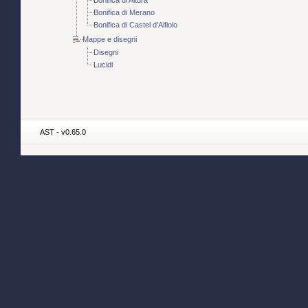
Bonifica di Altura
Bonifica di Merano
Bonifica di Castel d'Alfiolo
Mappe e disegni
Disegni
Lucidi
AST - v0.65.0