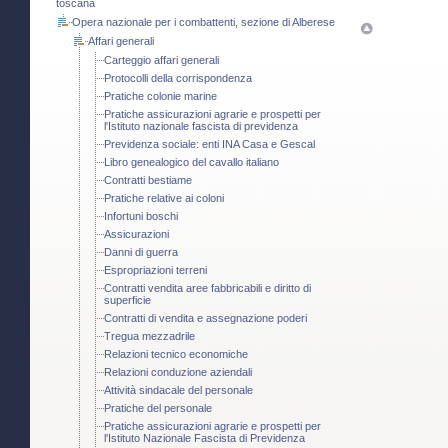
toscana
Opera nazionale per i combattenti, sezione di Alberese
Affari generali
Carteggio affari generali
Protocolli della corrispondenza
Pratiche colonie marine
Pratiche assicurazioni agrarie e prospetti per
l'Istituto nazionale fascista di previdenza
Previdenza sociale: enti INA Casa e Gescal
Libro genealogico del cavallo italiano
Contratti bestiame
Pratiche relative ai coloni
Infortuni boschi
Assicurazioni
Danni di guerra
Espropriazioni terreni
Contratti vendita aree fabbricabili e diritto di
superficie
Contratti di vendita e assegnazione poderi
Tregua mezzadrile
Relazioni tecnico economiche
Relazioni conduzione aziendali
Attività sindacale del personale
Pratiche del personale
Pratiche assicurazioni agrarie e prospetti per
l'Istituto Nazionale Fascista di Previdenza