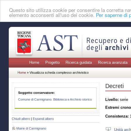
Questo sito utilizza cookie per consentire la corretta 
elemento acconsenti all'uso dei cookie.
Per saperne di p
Home
Progetto
Ricerca guidata
Ricerca avanzata
Home
» Visualizza scheda complesso archivistico
Decreti
Soggetto conservatore:
Livello:
serie
Comune di Carmignano. Biblioteca e Archivio storico
Estremi crono
Consistenza:
1
Chiudi albero
|
Espandi albero
Mairie di Carmignano
Unità arch