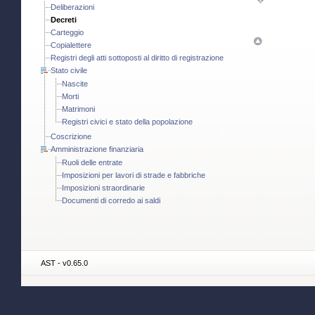
Deliberazioni
Decreti
Carteggio
Copialettere
Registri degli atti sottoposti al diritto di registrazione
Stato civile
Nascite
Morti
Matrimoni
Registri civici e stato della popolazione
Coscrizione
Amministrazione finanziaria
Ruoli delle entrate
Imposizioni per lavori di strade e fabbriche
Imposizioni straordinarie
Documenti di corredo ai saldi
AST - v0.65.0