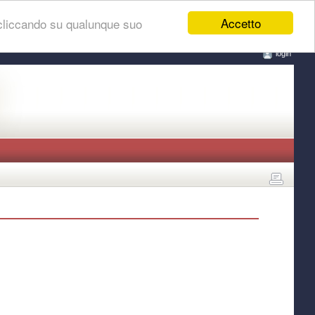
Accetto
 cliccando su qualunque suo
login