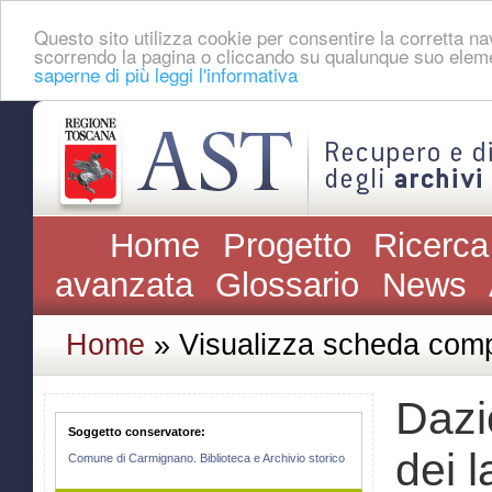
Questo sito utilizza cookie per consentire la corretta 
scorrendo la pagina o cliccando su qualunque suo eleme
saperne di più leggi l'informativa
Home
Progetto
Ricerca
avanzata
Glossario
News
Home
» Visualizza scheda comp
Dazi
Soggetto conservatore:
dei l
Comune di Carmignano. Biblioteca e Archivio storico