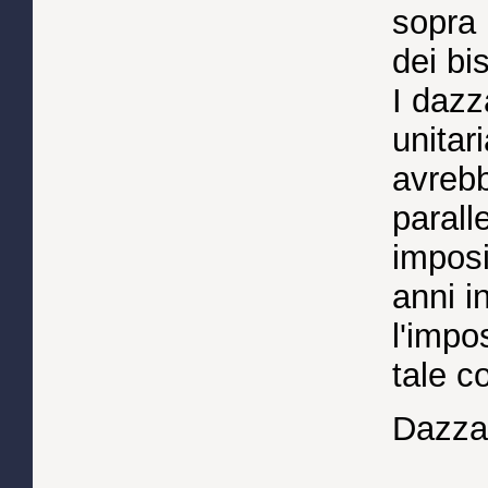
sopra 
dei bi
I dazz
unitar
avrebb
paralle
imposi
anni i
l'impo
tale c
Dazzai