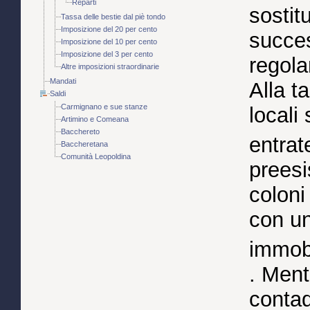
Reparti
sostit
Tassa delle bestie dal piè tondo
Imposizione del 20 per cento
succe
Imposizione del 10 per cento
Imposizione del 3 per cento
regola
Altre imposizioni straordinarie
Mandati
Alla t
Saldi
Carmignano e sue stanze
locali
Artimino e Comeana
Bacchereto
entrat
Baccheretana
Comunità Leopoldina
preesi
coloni 
con un
immobi
. Ment
contadi