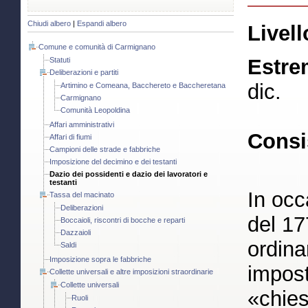
Chiudi albero
|
Espandi albero
Livell
Comune e comunità di Carmignano
Estre
Statuti
Deliberazioni e partiti
dic.
Artimino e Comeana, Bacchereto e Baccheretana
Carmignano
Comunità Leopoldina
Affari amministrativi
Consi
Affari di fiumi
Campioni delle strade e fabbriche
Imposizione del decimino e dei testanti
Dazio dei possidenti e dazio dei lavoratori e
testanti
In occ
Tassa del macinato
Deliberazioni
del 17
Boccaioli, riscontri di bocche e reparti
Dazzaioli
ordina
Saldi
Imposizione sopra le fabbriche
impost
Collette universali e altre imposizioni straordinarie
Collette universali
«chies
Ruoli