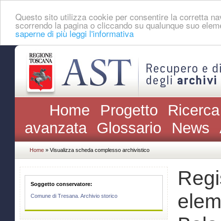
Questo sito utilizza cookie per consentire la corretta 
scorrendo la pagina o cliccando su qualunque suo eleme
saperne di più leggi l'informativa
Home
Progetto
Ricerca
avanzata
Glossario
News
Home
» Visualizza scheda complesso archivistico
Regi
Soggetto conservatore:
elem
Comune di Tresana. Archivio storico