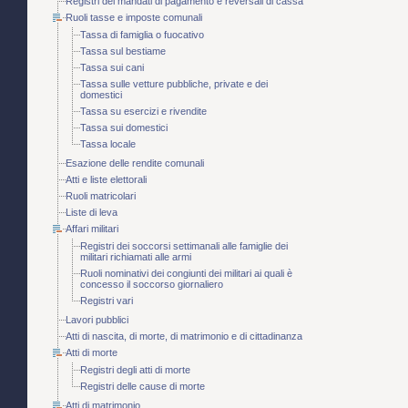
Registri dei mandati di pagamento e reversali di cassa
Ruoli tasse e imposte comunali
Tassa di famiglia o fuocativo
Tassa sul bestiame
Tassa sui cani
Tassa sulle vetture pubbliche, private e dei
domestici
Tassa su esercizi e rivendite
Tassa sui domestici
Tassa locale
Esazione delle rendite comunali
Atti e liste elettorali
Ruoli matricolari
Liste di leva
Affari militari
Registri dei soccorsi settimanali alle famiglie dei
militari richiamati alle armi
Ruoli nominativi dei congiunti dei militari ai quali è
concesso il soccorso giornaliero
Registri vari
Lavori pubblici
Atti di nascita, di morte, di matrimonio e di cittadinanza
Atti di morte
Registri degli atti di morte
Registri delle cause di morte
Atti di matrimonio