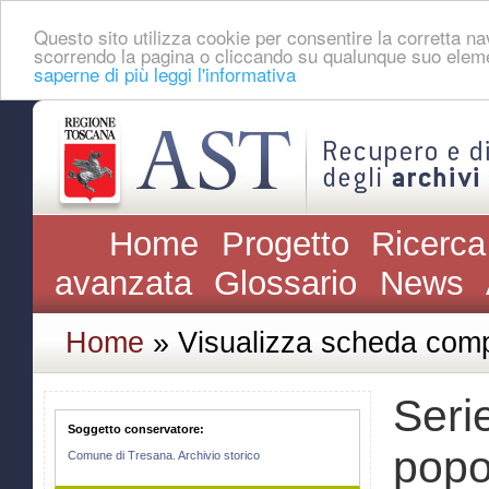
Questo sito utilizza cookie per consentire la corretta 
scorrendo la pagina o cliccando su qualunque suo eleme
saperne di più leggi l'informativa
Home
Progetto
Ricerca
avanzata
Glossario
News
Home
» Visualizza scheda comp
Seri
Soggetto conservatore:
popo
Comune di Tresana. Archivio storico