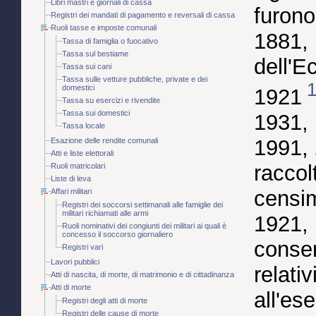
Libri mastri e giornali di cassa
furono
Registri dei mandati di pagamento e reversali di cassa
Ruoli tasse e imposte comunali
1881, 
Tassa di famiglia o fuocativo
Tassa sul bestiame
dell'E
Tassa sui cani
Tassa sulle vetture pubbliche, private e dei
domestici
1921
Tassa su esercizi e rivendite
Tassa sui domestici
1931, 
Tassa locale
1991,
Esazione delle rendite comunali
Atti e liste elettorali
raccol
Ruoli matricolari
Liste di leva
censim
Affari militari
Registri dei soccorsi settimanali alle famiglie dei
militari richiamati alle armi
1921, 
Ruoli nominativi dei congiunti dei militari ai quali è
concesso il soccorso giornaliero
conser
Registri vari
Lavori pubblici
relati
Atti di nascita, di morte, di matrimonio e di cittadinanza
Atti di morte
all'es
Registri degli atti di morte
Registri delle cause di morte