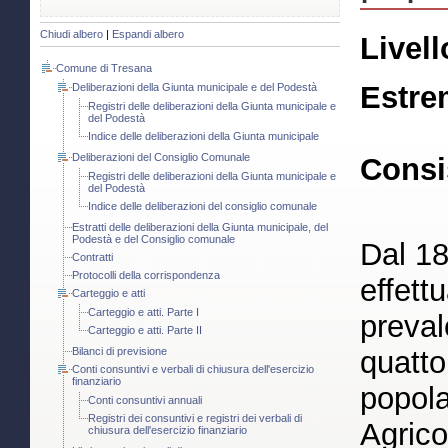
Chiudi albero
|
Espandi albero
Livell
Comune di Tresana
Estre
Deliberazioni della Giunta municipale e del Podestà
Registri delle deliberazioni della Giunta municipale e
del Podestà
Indice delle deliberazioni della Giunta municipale
Deliberazioni del Consiglio Comunale
Consi
Registri delle deliberazioni della Giunta municipale e
del Podestà
Indice delle deliberazioni del consiglio comunale
Estratti delle deliberazioni della Giunta municipale, del
Podestà e del Consiglio comunale
Dal 18
Contratti
Protocolli della corrispondenza
effett
Carteggio e atti
Carteggio e atti. Parte I
preva
Carteggio e atti. Parte II
Bilanci di previsione
quatto
Conti consuntivi e verbali di chiusura dell'esercizio
finanziario
popola
Conti consuntivi annuali
Registri dei consuntivi e registri dei verbali di
Agrico
chiusura dell'esercizio finanziario