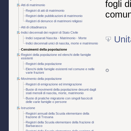
fogli d
Atti di matrimonio
Registri di atti di matrimonio
comun
Registri delle pubblicazioni di matrimonio
Registri di denunce di matrimoni religiosi
Atti di cittadinanza
Indici decennali dei registri di Stato Civile
Unit
Indici separati Nascita - Matrimonio - Morte
Indici decennali unici di nascita, morte e matrimonio
Censimenti della popolazione
Registri della popolazione ed elenchi delle famiglie
esistenti
Registri della popolazione
Elenchi delle famiglie esistenti nel comune e nelle
varie frazioni
Movimento della popolazione
Registri di emigrazione ed immigrazione
Buste di movimenti della popolazione desunti dagli
stati mensili di nascita, morte, matrimonio
Buste di pratiche migratorie con singoli fascicoli
delle varie famiglie o persone
Istruzione
Registri annuali della Scuola elementare della
frazione di Tresana
Registri della Scuola elementare della frazione di
Barbarasco
Registri della Scuola elementare della sezione di