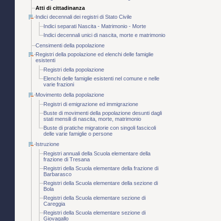
Atti di cittadinanza
Indici decennali dei registri di Stato Civile
Indici separati Nascita - Matrimonio - Morte
Indici decennali unici di nascita, morte e matrimonio
Censimenti della popolazione
Registri della popolazione ed elenchi delle famiglie
esistenti
Registri della popolazione
Elenchi delle famiglie esistenti nel comune e nelle
varie frazioni
Movimento della popolazione
Registri di emigrazione ed immigrazione
Buste di movimenti della popolazione desunti dagli
stati mensili di nascita, morte, matrimonio
Buste di pratiche migratorie con singoli fascicoli
delle varie famiglie o persone
Istruzione
Registri annuali della Scuola elementare della
frazione di Tresana
Registri della Scuola elementare della frazione di
Barbarasco
Registri della Scuola elementare della sezione di
Bola
Registri della Scuola elementare sezione di
Careggia
Registri della Scuola elementare sezione di
Giovagallo