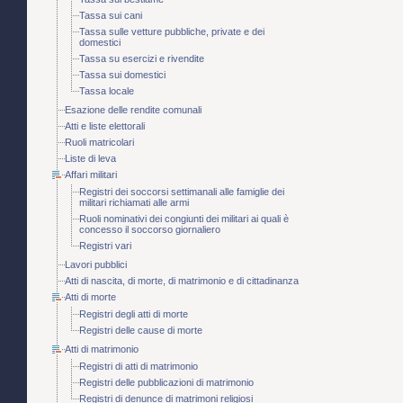
Tassa sui cani
Tassa sulle vetture pubbliche, private e dei
domestici
Tassa su esercizi e rivendite
Tassa sui domestici
Tassa locale
Esazione delle rendite comunali
Atti e liste elettorali
Ruoli matricolari
Liste di leva
Affari militari
Registri dei soccorsi settimanali alle famiglie dei
militari richiamati alle armi
Ruoli nominativi dei congiunti dei militari ai quali è
concesso il soccorso giornaliero
Registri vari
Lavori pubblici
Atti di nascita, di morte, di matrimonio e di cittadinanza
Atti di morte
Registri degli atti di morte
Registri delle cause di morte
Atti di matrimonio
Registri di atti di matrimonio
Registri delle pubblicazioni di matrimonio
Registri di denunce di matrimoni religiosi