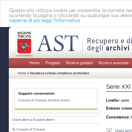
Questo sito utilizza cookie per consentire la corretta 
scorrendo la pagina o cliccando su qualunque suo eleme
saperne di più leggi l'informativa
Home
Progetto
Ricerca guidata
Ricerca avanzata
Home
» Visualizza scheda complesso archivistico
Serie XXI 
Soggetto conservatore:
Livello:
serie
Comune di Tresana. Archivio storico
Estremi crono
Consistenza:
6
Chiudi albero
|
Espandi albero
Comune di Tresana
Unità arch