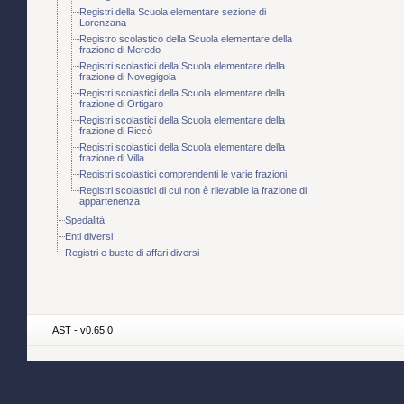
Registri della Scuola elementare sezione di
Lorenzana
Registro scolastico della Scuola elementare della
frazione di Meredo
Registri scolastici della Scuola elementare della
frazione di Novegigola
Registri scolastici della Scuola elementare della
frazione di Ortigaro
Registri scolastici della Scuola elementare della
frazione di Riccò
Registri scolastici della Scuola elementare della
frazione di Villa
Registri scolastici comprendenti le varie frazioni
Registri scolastici di cui non è rilevabile la frazione di
appartenenza
Spedalità
Enti diversi
Registri e buste di affari diversi
AST - v0.65.0