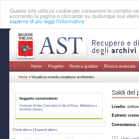
Questo sito utilizza cookie per consentire la corretta 
scorrendo la pagina o cliccando su qualunque suo eleme
saperne di più leggi l'informativa
Home
Progetto
Ricerca guidata
Ricerca avanzata
Home
» Visualizza scheda complesso archivistico
Saldi del
Soggetto conservatore:
Comune di San Casciano in Val di Pesa. Biblioteca e
Livello:
sottos
Archivio storico
Estremi crono
Consistenza:
2
Chiudi albero
|
Espandi albero
Unità arch