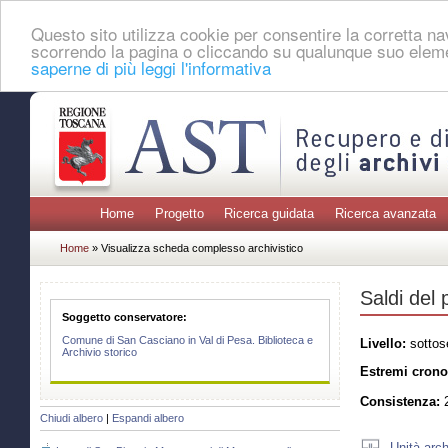
Questo sito utilizza cookie per consentire la corretta 
scorrendo la pagina o cliccando su qualunque suo eleme
saperne di più leggi l'informativa
Home
Progetto
Ricerca guidata
Ricerca avanzata
Home
» Visualizza scheda complesso archivistico
Saldi del
Soggetto conservatore:
Comune di San Casciano in Val di Pesa. Biblioteca e
Livello:
sottos
Archivio storico
Estremi crono
Consistenza:
2
Chiudi albero
|
Espandi albero
Unità arch