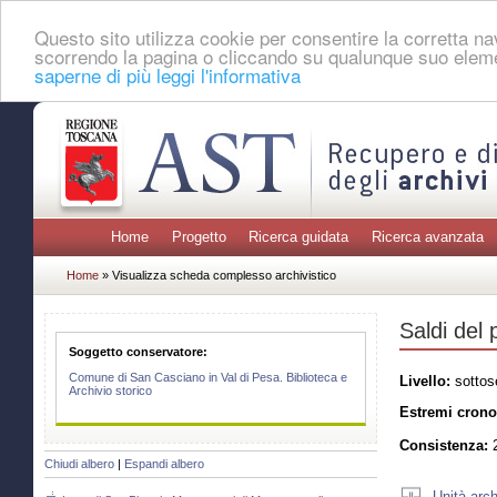
Questo sito utilizza cookie per consentire la corretta 
scorrendo la pagina o cliccando su qualunque suo eleme
saperne di più leggi l'informativa
Home
Progetto
Ricerca guidata
Ricerca avanzata
Home
» Visualizza scheda complesso archivistico
Saldi del
Soggetto conservatore:
Comune di San Casciano in Val di Pesa. Biblioteca e
Livello:
sottos
Archivio storico
Estremi crono
Consistenza:
2
Chiudi albero
|
Espandi albero
Unità arch