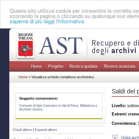
Questo sito utilizza cookie per consentire la corretta 
scorrendo la pagina o cliccando su qualunque suo eleme
saperne di più leggi l'informativa
Home
Progetto
Ricerca guidata
Ricerca avanzata
Home
» Visualizza scheda complesso archivistico
Saldi del
Soggetto conservatore:
Livello:
sottos
Comune di San Casciano in Val di Pesa. Biblioteca e
Archivio storico
Estremi crono
Consistenza:
1
Chiudi albero
|
Espandi albero
Unità arch