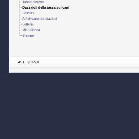
Tasse diverse
Dazzaioli della tassa sui cani
Baliatici
Atti di varie deputazioni
Lotteria
Miscellanea
Stampe
AST - v0.65.0