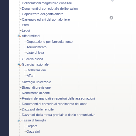
Deliberazioni magistrali e consiliari
Documenti di corredo alle deliberazioni
Copialettere del gonfaloniere
Carteggio ed atti del gonfaloniere
Editti
Leggi
Affari militari
Deputazione per l'arruolamento
Arruolamento
Liste di leva
Guardia civica
Guardia nazionale
Deliberazioni
Affari
Suffragio universale
Bilanci di previsione
Rendimenti di conti
Registri dei mandati e repertori delle assegnazioni
Documenti di corredo al rendimento dei conti
Dazzaioli delle rendite
Dazzaioli della tassa prediale e dazio comunitativo
Tassa di famiglia
Reparti
Dazzaioli