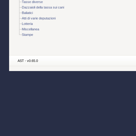
Tasse diverse
Dazzaioli della tassa sui cani
Baliatici
Atti di varie deputazioni
Lotteria
Miscellanea
Stampe
AST - v0.65.0