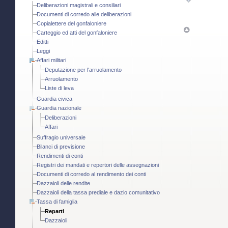
Deliberazioni magistrali e consiliari
Documenti di corredo alle deliberazioni
Copialettere del gonfaloniere
Carteggio ed atti del gonfaloniere
Editti
Leggi
Affari militari
Deputazione per l'arruolamento
Arruolamento
Liste di leva
Guardia civica
Guardia nazionale
Deliberazioni
Affari
Suffragio universale
Bilanci di previsione
Rendimenti di conti
Registri dei mandati e repertori delle assegnazioni
Documenti di corredo al rendimento dei conti
Dazzaioli delle rendite
Dazzaioli della tassa prediale e dazio comunitativo
Tassa di famiglia
Reparti
Dazzaioli