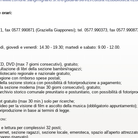
 orari:
1, fax 0577.990871 (Graziella Giapponesi); tel. 0577.990373, fax 0577.990873 
dì, giovedì e venerdì: 14.30 - 19.30; martedì e sabato: 9.00 - 12.00.
:
D, DVD (max 7 giorni consecutivi), gratuito;
ultazione di libri della sezione bambini/ragazzi;
bliotecario regionale e nazionale gratuito;
regione con rimborso spese postali;
ella sezione storica con possibilità di fotoriproduzione a pagamento;
della sezione moderna (max 30 giorni consecutivi), gratuito;
rchivio storico comunale preunitario e postunitario, con possibilità di fotorip
t gratuito (max 30 min.) solo per ricerche;
deo per la visione di film e ascolto della musica (obbligatorio appuntamento);
oriproduzione in base ai termini di legge.
oni:
o e lettura per complessivi 32 posti;
ternet, sezione ragazzi, sezione locale, emeroteca, spazio all'aperto attrezza
bagno riservato).