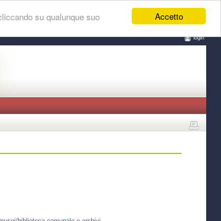
Accetto
 cliccando su qualunque suo
login
musei/biblioteca-comunale-e-archivi