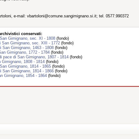
artoloni, e-mail: vbartoloni@comune.sangimignano.si.it; tel. 0577.990372
chivistici conservati:
 San Gimignano, sec. XI - 1808
(fondo)
i San Gimignano, sec. XIII - 1772
(fondo)
di San Gimignano, 1463 - 1808
(fondo)
 San Gimignano, 1772 - 1784
(fondo)
di pace di San Gimignano, 1807 - 1814
(fondo)
n Gimignano, 1808 - 1814
(fondo)
 San Gimignano, 1814 - 1865
(fondo)
di San Gimignano, 1814 - 1866
(fondo)
San Gimignano, 1854 - 1864
(fondo)