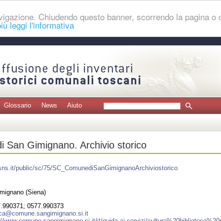
navigazione. Chiudendo questo banner, scorrendo la pagina o
iù leggi l'informativa
Glossario
News
Aiuto
 San Gimignano. Archivio storico
t.sns.it/public/sc/75/SC_ComunediSanGimignanoArchiviostorico
mignano (Siena)
.990371; 0577.990373
eca@comune.sangimignano.si.it
://www.comune.sangimignano.si.it/it/guida-ai-servizi/cultura%20biblioteca%20