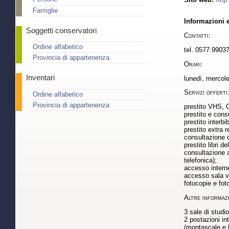
Famiglie
Informazioni e
Soggetti conservatori
Contatti:
Ordine alfabetico
tel. 0577.99037
Provincia di appartenenza
Orari:
Inventari
lunedì, mercole
Servizi offerti
Ordine alfabetico
Provincia di appartenenza
prestito VHS, C
prestito e cons
prestito interbi
prestito extra 
consultazione d
prestito libri 
consultazione a
telefonica);
accesso interne
accesso sala vi
fotocopie e fot
Altre informazi
3 sale di studi
2 postazioni in
(montascale e 