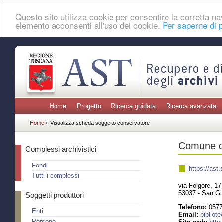
Questo sito utilizza cookie per consentire la corretta 
elemento acconsenti all'uso dei cookie.
Per saperne di p
Home
Progetto
Ricerca guidata
Ricerca avanzata
Home
» Visualizza scheda soggetto conservatore
Comune di
Complessi archivistici
Fondi
https://as
Tutti i complessi
via Folgóre, 17
53037 - San Gi
Soggetti produttori
Telefono:
0577
Enti
Email:
bibliot
Sito web:
http
Persone