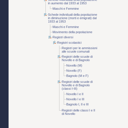
in aumento dal 1933 al 1953
Maschi e Femmine
Schede individuali della popolazione
in diminuzione (morti e emigrati) dal
1933 al 1953
Maschi e Femmine
Movimento della popolazione
Registri diversi
Registri scolastici
Registri per le ammissioni
alle scuole comunali
Registri delle scuole di
Novello e di Bagnolo
Novello (M)
Novello (F)
Bagnolo (M e F)
Registri delle scuole di
Novello e di Bagnolo
(classi I-III)
Novello I e II
Novello I e III
Bagnolo I, II e III
Registri delle classi I e II
di Novello