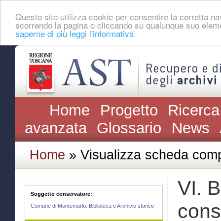
Questo sito utilizza cookie per consentire la corretta 
scorrendo la pagina o cliccando su qualunque suo eleme
saperne di più leggi l'informativa
Home
Progetto
Ricerca
avanzata
Glossario
News
Home
» Visualizza scheda comp
VI. B
Soggetto conservatore:
consu
Comune di Montemurlo. Biblioteca e Archivio storico