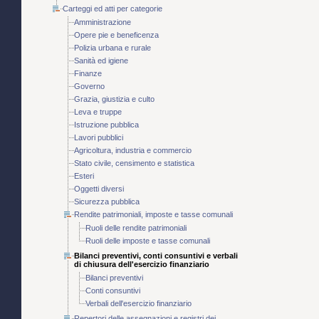
Carteggi ed atti per categorie
Amministrazione
Opere pie e beneficenza
Polizia urbana e rurale
Sanità ed igiene
Finanze
Governo
Grazia, giustizia e culto
Leva e truppe
Istruzione pubblica
Lavori pubblici
Agricoltura, industria e commercio
Stato civile, censimento e statistica
Esteri
Oggetti diversi
Sicurezza pubblica
Rendite patrimoniali, imposte e tasse comunali
Ruoli delle rendite patrimoniali
Ruoli delle imposte e tasse comunali
Bilanci preventivi, conti consuntivi e verbali
di chiusura dell'esercizio finanziario
Bilanci preventivi
Conti consuntivi
Verbali dell'esercizio finanziario
Repertori delle assegnazioni e registri dei