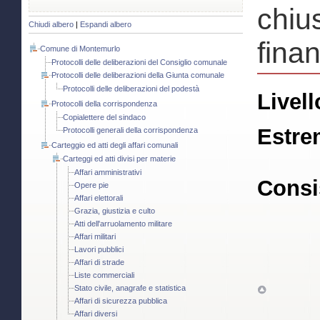
chius
Chiudi albero
|
Espandi albero
finan
Comune di Montemurlo
Protocolli delle deliberazioni del Consiglio comunale
Protocolli delle deliberazioni della Giunta comunale
Protocolli delle deliberazioni del podestà
Livell
Protocolli della corrispondenza
Copialettere del sindaco
Estre
Protocolli generali della corrispondenza
Carteggio ed atti degli affari comunali
Carteggi ed atti divisi per materie
Affari amministrativi
Consi
Opere pie
Affari elettorali
Grazia, giustizia e culto
Atti dell'arruolamento militare
Affari militari
Lavori pubblici
Affari di strade
Liste commerciali
Stato civile, anagrafe e statistica
Affari di sicurezza pubblica
Affari diversi