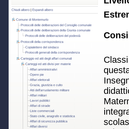
Livell
Chiudi albero
|
Espandi albero
Estre
Comune di Montemurlo
Protocolli delle deliberazioni del Consiglio comunale
Protocolli delle deliberazioni della Giunta comunale
Consi
Protocolli delle deliberazioni del podestà
Protocolli della corrispondenza
Copialettere del sindaco
Protocolli generali della corrispondenza
Classi
Carteggio ed atti degli affari comunali
Carteggi ed atti divisi per materie
questa
Affari amministrativi
Opere pie
Insegn
Affari elettorali
Grazia, giustizia e culto
didatti
Atti dell'arruolamento militare
Affari militari
Matern
Lavori pubblici
Affari di strade
integr
Liste commerciali
Stato civile, anagrafe e statistica
scolas
Affari di sicurezza pubblica
Affari diversi