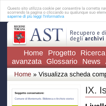
Questo sito utilizza cookie per consentire la corretta 
scorrendo la pagina o cliccando su qualunque suo eleme
saperne di più leggi l'informativa
Home
Progetto
Ricerca
avanzata
Glossario
News
Home
» Visualizza scheda comp
IX. I
Soggetto conservatore:
Comune di Montemurlo. Biblioteca e Archivio storico