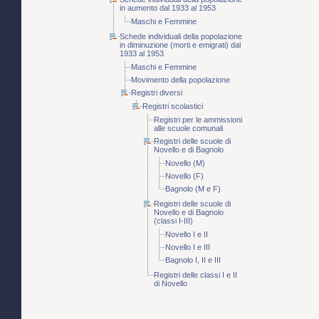
in aumento dal 1933 al 1953
Maschi e Femmine
Schede individuali della popolazione
in diminuzione (morti e emigrati) dal
1933 al 1953
Maschi e Femmine
Movimento della popolazione
Registri diversi
Registri scolastici
Registri per le ammissioni
alle scuole comunali
Registri delle scuole di
Novello e di Bagnolo
Novello (M)
Novello (F)
Bagnolo (M e F)
Registri delle scuole di
Novello e di Bagnolo
(classi I-III)
Novello I e II
Novello I e III
Bagnolo I, II e III
Registri delle classi I e II
di Novello