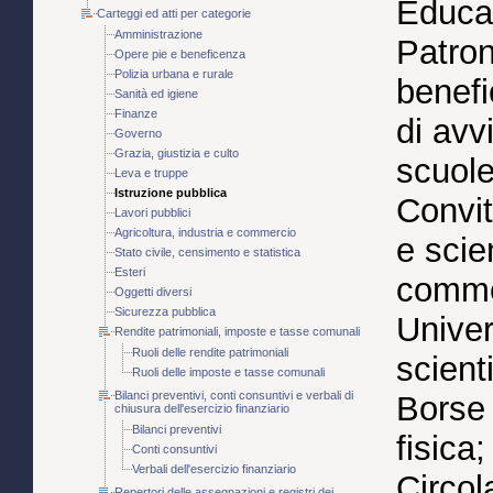
Educat
Carteggi ed atti per categorie
Amministrazione
Patron
Opere pie e beneficenza
Polizia urbana e rurale
benefi
Sanità ed igiene
Finanze
di avv
Governo
Grazia, giustizia e culto
scuole
Leva e truppe
Istruzione pubblica
Convit
Lavori pubblici
Agricoltura, industria e commercio
e scien
Stato civile, censimento e statistica
Esteri
commer
Oggetti diversi
Sicurezza pubblica
Univers
Rendite patrimoniali, imposte e tasse comunali
Ruoli delle rendite patrimoniali
scienti
Ruoli delle imposte e tasse comunali
Bilanci preventivi, conti consuntivi e verbali di
Borse 
chiusura dell'esercizio finanziario
Bilanci preventivi
fisica
Conti consuntivi
Verbali dell'esercizio finanziario
Circol
Repertori delle assegnazioni e registri dei