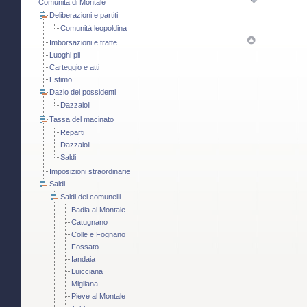
Comunità di Montale
Deliberazioni e partiti
Comunità leopoldina
Imborsazioni e tratte
Luoghi pii
Carteggio e atti
Estimo
Dazio dei possidenti
Dazzaioli
Tassa del macinato
Reparti
Dazzaioli
Saldi
Imposizioni straordinarie
Saldi
Saldi dei comunelli
Badia al Montale
Catugnano
Colle e Fognano
Fossato
Iandaia
Luicciana
Migliana
Pieve al Montale