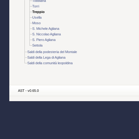
Tobbiana
Torri
Treppio
Usella
Moso
S. Michele Agliana
S. Niccolao Agliana
S. Piero Agliana
Settola
Saldi della podesteria del Montale
Saldi della Lega di Agliana
Saldi della comunità leopoldina
AST - v0.65.0