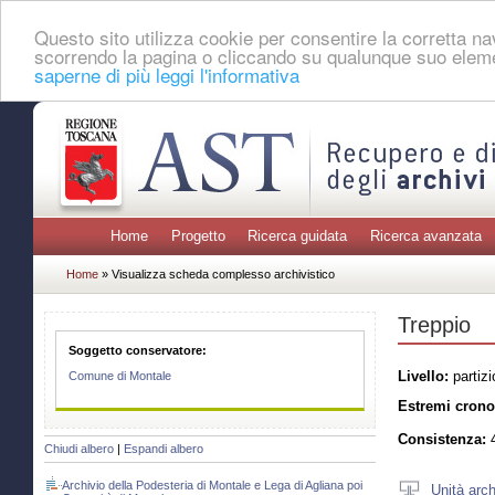
Questo sito utilizza cookie per consentire la corretta 
scorrendo la pagina o cliccando su qualunque suo eleme
saperne di più leggi l'informativa
Home
Progetto
Ricerca guidata
Ricerca avanzata
Home
» Visualizza scheda complesso archivistico
Treppio
Soggetto conservatore:
Livello:
partizi
Comune di Montale
Estremi crono
Consistenza:
4
Chiudi albero
|
Espandi albero
Archivio della Podesteria di Montale e Lega di Agliana poi
Unità arch