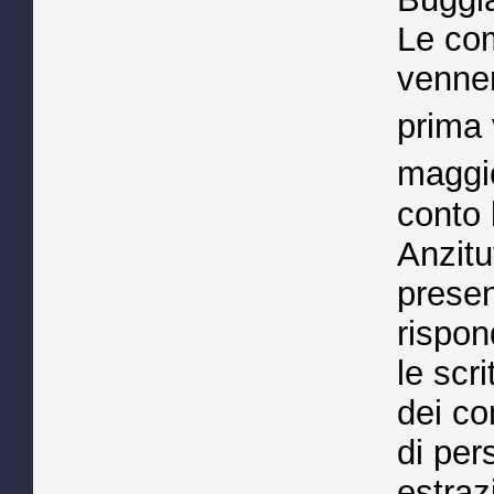
Le com
venner
prima 
maggi
conto 
Anzitu
presen
rispon
le scri
dei co
di per
estraz