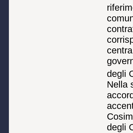
riferi
comuni 
contra
corris
centra
govern
degli 
Nella 
accord
accent
Cosimo
degli O