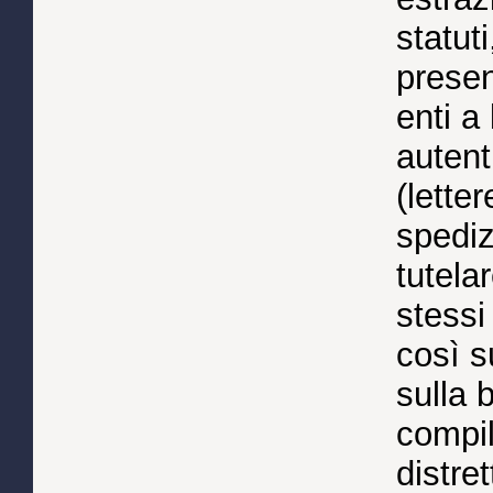
statut
presen
enti a
autent
(lette
spediz
tutelar
stessi
così s
sulla 
compila
distre