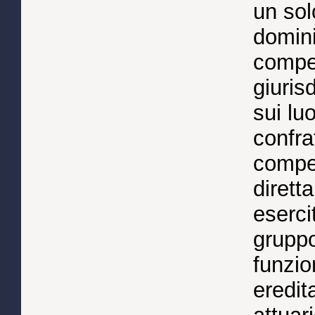
un sol
domini
compet
giuris
sui lu
confra
compet
dirett
eserc
gruppo
funzio
eredit