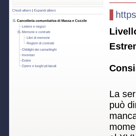
Chiudi albero
|
Espandi albero
http
Cancelleria comunitativa di Massa e Cozzile
Lettere e negozi
Livell
Memorie e contratti
Libri di memorie
Estre
Registri di contratti
Obblighi dei camarlinghi
Inventari
Estimi
Consi
Opere e luoghi pii laicali
La ser
può di
mancan
moment