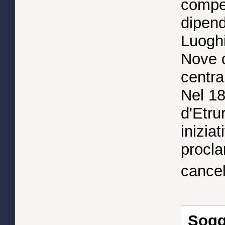
compet
dipen
Luoghi
Nove c
centra
Nel 18
d'Etru
iniziat
procla
cancel
Sogge