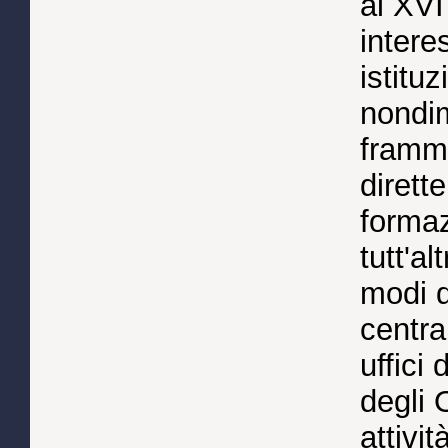
al XVI
intere
istitu
nondim
framme
dirett
formaz
tutt'a
modi d
centra
uffici
degli 
attivit