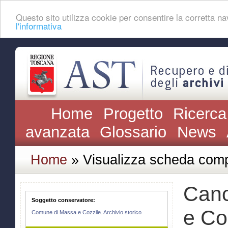
Questo sito utilizza cookie per consentire la corretta 
l'informativa
Home
Progetto
Ricerca
avanzata
Glossario
News
Home
» Visualizza scheda comp
Canc
Soggetto conservatore:
e Co
Comune di Massa e Cozzile. Archivio storico