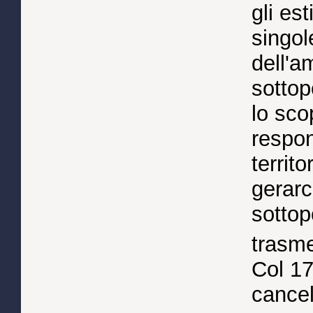
gli es
singol
dell'a
sottop
lo sco
respon
territo
gerarch
sottopo
trasme
Col 17
cancel