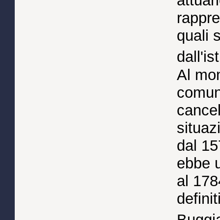
attuar
rappre
quali 
dall'i
Al mom
comune
cancel
situaz
dal 15
ebbe u
al 178
defini
Buggi