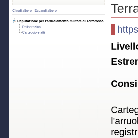
Terr
Chiudi albero
|
Espandi albero
Deputazione per l'arruolamento militare di Terrarossa
http
Deliberazioni
Carteggio e atti
Livell
Estre
Consi
Carteg
l'arru
regist