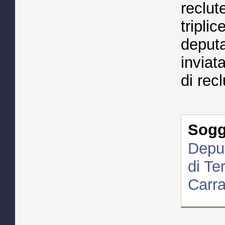
reclut
tripli
deputa
inviata
di rec
Sogge
Deput
di Te
Carra