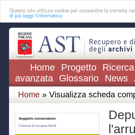
Questo sito utilizza cookie per consentire la corretta 
di più leggi l'informativa
Home
Progetto
Ricerca
avanzata
Glossario
News
Home
» Visualizza scheda comp
Depu
Soggetto conservatore:
l'arr
Comune di Licciana Nardi