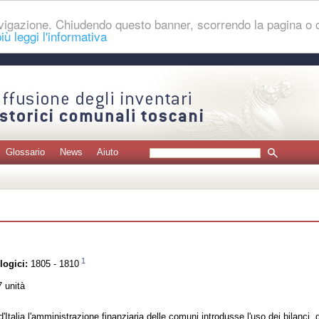
navigazione. Chiudendo questo banner, scorrendo la pagina o
iù leggi l'informativa
Glossario
News
Aiuto
1
logici:
1805 - 1810
 unità
d'Italia l'amministrazione finanziaria delle comuni introdusse l'uso dei bilanci, 