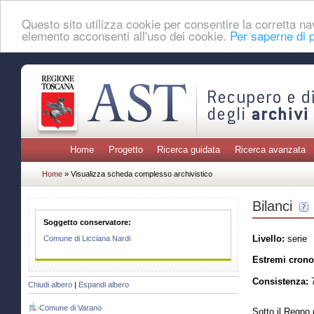
Questo sito utilizza cookie per consentire la corretta 
elemento acconsenti all'uso dei cookie.
Per saperne di p
Home
Progetto
Ricerca guidata
Ricerca avanzata
Home
» Visualizza scheda complesso archivistico
Bilanci
Soggetto conservatore:
Livello:
serie
Comune di Licciana Nardi
Estremi crono
Consistenza:
7
Chiudi albero
|
Espandi albero
Comune di Varano
Sotto il Regno 