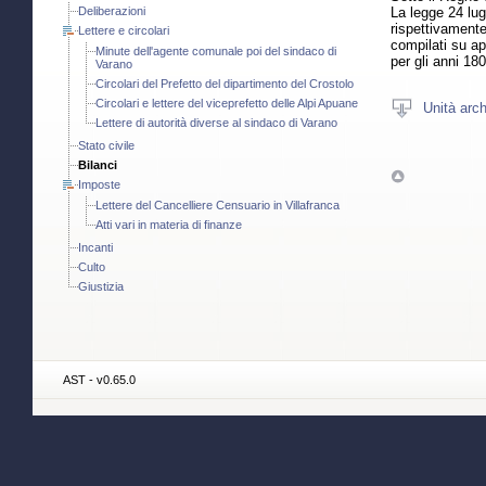
La legge 24 lug
Deliberazioni
rispettivamente
Lettere e circolari
compilati su a
Minute dell'agente comunale poi del sindaco di
per gli anni 18
Varano
Circolari del Prefetto del dipartimento del Crostolo
Circolari e lettere del viceprefetto delle Alpi Apuane
Unità arch
Lettere di autorità diverse al sindaco di Varano
Stato civile
Bilanci
Imposte
Lettere del Cancelliere Censuario in Villafranca
Atti vari in materia di finanze
Incanti
Culto
Giustizia
AST - v0.65.0