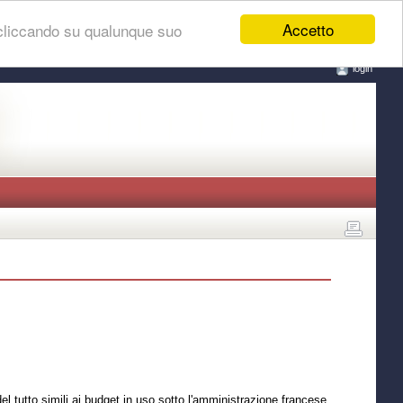
Accetto
 cliccando su qualunque suo
login
del tutto simili ai budget in uso sotto l'amministrazione francese.