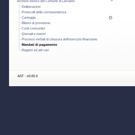
Archivio storico del Comune di Larciano
Deliberazioni
Protocolli della corrispondenza
Carteggio
Bilanci di previsione
Conti consuntivi
Giornali e mastri
Processi verbali di chiusura dell'esercizio finanziario
Mandati di pagamento
Registri ed atti vari
AST - v0.65.0