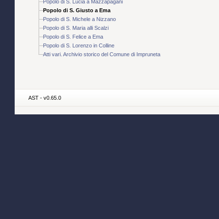
Popolo di S. Lucia a Mazzapagani
Popolo di S. Giusto a Ema
Popolo di S. Michele a Nizzano
Popolo di S. Maria alli Scalzi
Popolo di S. Felice a Ema
Popolo di S. Lorenzo in Colline
Atti vari. Archivio storico del Comune di Impruneta
AST - v0.65.0