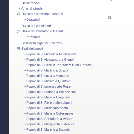
Deliberazioni
Affari di strade
Dazio del decimino e testanti
Dazzaioli
Dazio dei possidenti
Dazio dei lavoratori e testanti
Dazzaioli
Saldi della lega del Galluzzo
Saldi dei popoli
Popolo di S. Michele a Monteripaldi
Popolo di S. Alessandro a Giogoli
Popolo di S. Piero in Jerusalem (San Gersolé)
Popolo di S. Martino a Strada
Popolo di S. Lucia a Montauto
Popolo di S. Miniato a Quintole
Popolo di S. Lorenzo alle Rose
Popolo di S. Stefano a Pozzolatico
Popolo di S. Maria a Carpineto
Popolo di S. Piero a Montebuoni
Popolo di S. Maria Impruneta
Popolo di S. Maria a Colleramole
Popolo di S. Cristofano a Viciano
Popolo di S. Margherita a Montici
Popolo di S. Martino a Bagnolo