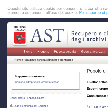
Questo sito utilizza cookie per consentire la corretta 
elemento acconsenti all'uso dei cookie.
Per saperne di p
Home
Progetto
Ricerca guidata
Ricerca avanzata
Home
» Visualizza scheda complesso archivistico
Popolo di
Soggetto conservatore:
Livello:
sottos
Comune di Impruneta. Archivio storico
Estremi crono
Consistenza:
4
Chiudi albero
|
Espandi albero
Lega e comunità del Galluzzo
Unità arch