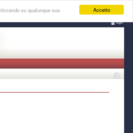
Accetto
 cliccando su qualunque suo
login