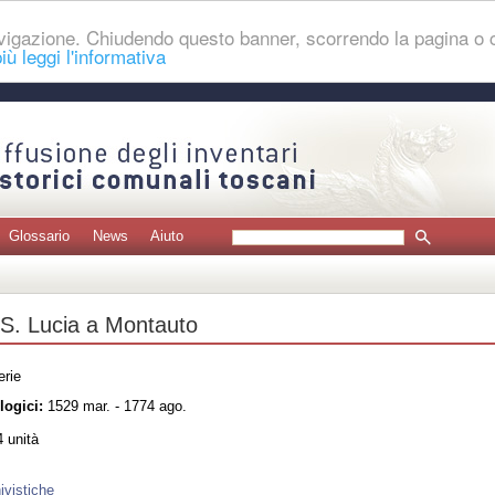
navigazione. Chiudendo questo banner, scorrendo la pagina o
iù leggi l'informativa
Glossario
News
Aiuto
 S. Lucia a Montauto
erie
logici:
1529 mar. - 1774 ago.
 unità
ivistiche