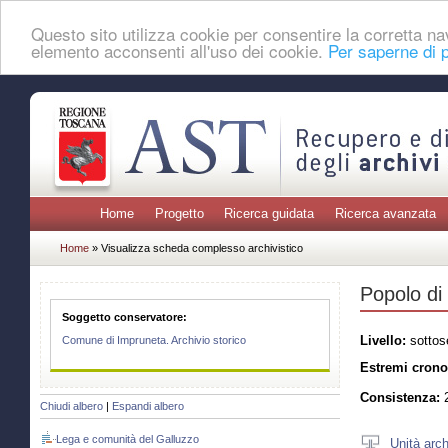
Questo sito utilizza cookie per consentire la corretta 
elemento acconsenti all'uso dei cookie.
Per saperne di p
Home
Progetto
Ricerca guidata
Ricerca avanzata
Home
» Visualizza scheda complesso archivistico
Popolo di
Soggetto conservatore:
Livello:
sottos
Comune di Impruneta. Archivio storico
Estremi crono
Consistenza:
2
Chiudi albero
|
Espandi albero
Lega e comunità del Galluzzo
Unità arch