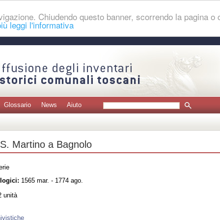
navigazione. Chiudendo questo banner, scorrendo la pagina o
iù leggi l'informativa
Glossario
News
Aiuto
 S. Martino a Bagnolo
erie
logici:
1565 mar. - 1774 ago.
 unità
ivistiche