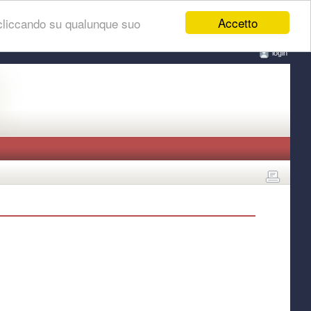
Accetto
 cliccando su qualunque suo
login