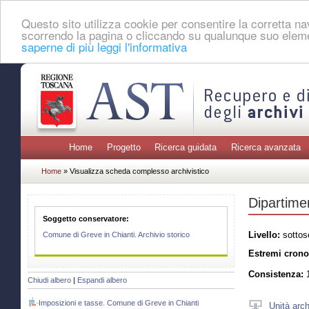
Questo sito utilizza cookie per consentire la corretta 
scorrendo la pagina o cliccando su qualunque suo eleme
saperne di più leggi l'informativa
Home
Progetto
Ricerca guidata
Ricerca avanzata
Home
» Visualizza scheda complesso archivistico
Dipartime
Soggetto conservatore:
Livello:
sottos
Comune di Greve in Chianti. Archivio storico
Estremi crono
Consistenza:
1
Chiudi albero
|
Espandi albero
Imposizioni e tasse. Comune di Greve in Chianti
Unità arch