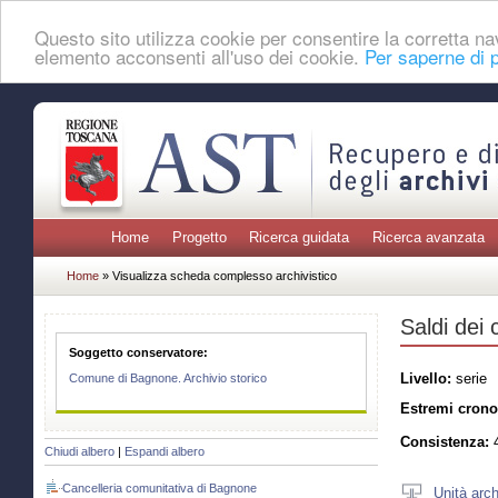
Questo sito utilizza cookie per consentire la corretta 
elemento acconsenti all'uso dei cookie.
Per saperne di p
Home
Progetto
Ricerca guidata
Ricerca avanzata
Home
» Visualizza scheda complesso archivistico
Saldi dei 
Soggetto conservatore:
Livello:
serie
Comune di Bagnone. Archivio storico
Estremi crono
Consistenza:
4
Chiudi albero
|
Espandi albero
Cancelleria comunitativa di Bagnone
Unità arch