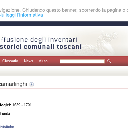
navigazione. Chiudendo questo banner, scorrendo la pagina o
iù leggi l'informativa
Glossario
News
Aiuto
camarlinghi
logici:
1639 - 1791
 unità
ivistiche