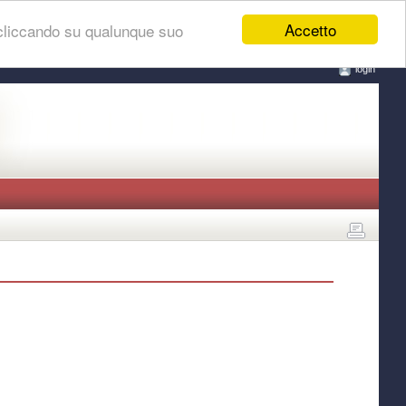
Accetto
 cliccando su qualunque suo
login