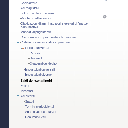
Copialettere
Atti magistrali
Lettere, ordini e circolari
Minute di deliberazioni
Obbligazioni di amministratori e gestori di finanze
comunitative
Mandati di pagamento
Osservazioni sopra i saldi delle comunità
Collette universali e altre imposizioni
Collette universali
Reparti
Dazzaioli
Quaderni dei debitori
Imposizioni universali
Imposizioni diverse
Saldi dei camarlinghi
Estimi
Inventari
Atti diversi
Statuti
Termini giurisdizionali
Affari di acque e strade
Documenti vari