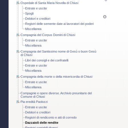
Ospedale di Santa Maria Novella di Chiusi
Entrate e uscite
Spogli
Debitori e creditori
Registri delle semente date ai lavoratori dei poderi
Miscellanea
Compagnia del Corpus Domini di Chiusi
Entrate e uscite
Miscellanea
Compagnia del Santissimo nome di Gesù o buon Gesù
di Chiusi
Libri dei consigli e dei confratelli
Entrate e uscite
Miscellanea
Compagnia della morte o della misericordia di Chiusi
Entrate e uscite
Miscellanea
Compagnie e opere diverse. Archivio preunitario del
Comune di Chiusi
Pia eredità Paolozzi
Entrate e uscite
Debitori e creditori
Registri di rendiconto e atti di corredo
Dazzaioli delle rendite
Registri contabili diversi