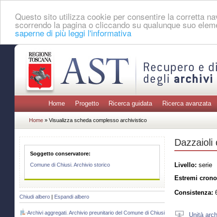
Questo sito utilizza cookie per consentire la corretta 
scorrendo la pagina o cliccando su qualunque suo eleme
saperne di più leggi l'informativa
Home
Progetto
Ricerca guidata
Ricerca avanzata
Home
» Visualizza scheda complesso archivistico
Dazzaioli 
Soggetto conservatore:
Livello:
serie
Comune di Chiusi. Archivio storico
Estremi crono
Consistenza:
6
Chiudi albero
|
Espandi albero
Archivi aggregati. Archivio preunitario del Comune di Chiusi
Unità arch