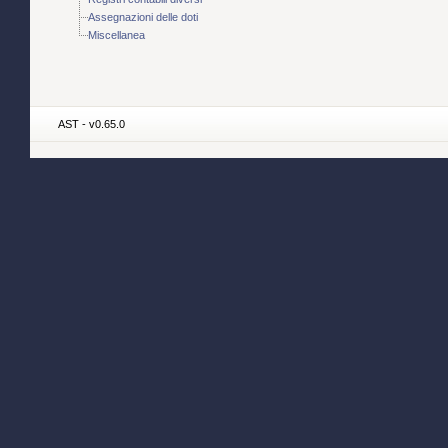
Assegnazioni delle doti
Miscellanea
AST - v0.65.0