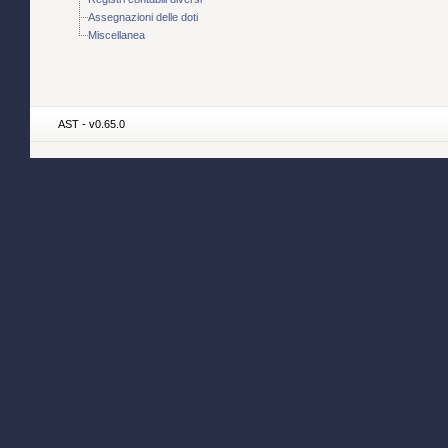
Assegnazioni delle doti
Miscellanea
AST - v0.65.0