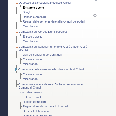
Ospedale di Santa Maria Novella di Chiusi
Entrate e uscite
Spogli
Debitori e creditori
Registri delle semente date ai lavoratori dei poderi
Miscellanea
Compagnia del Corpus Domini di Chiusi
Entrate e uscite
Miscellanea
Compagnia del Santissimo nome di Gesù o buon Gesù
di Chiusi
Libri dei consigli e dei confratelli
Entrate e uscite
Miscellanea
Compagnia della morte o della misericordia di Chiusi
Entrate e uscite
Miscellanea
Compagnie e opere diverse. Archivio preunitario del
Comune di Chiusi
Pia eredità Paolozzi
Entrate e uscite
Debitori e creditori
Registri di rendiconto e atti di corredo
Dazzaioli delle rendite
Registri contabili diversi