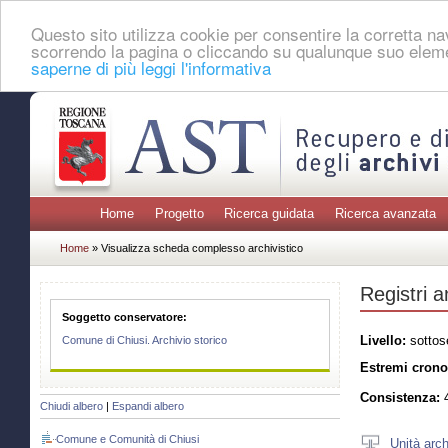
Questo sito utilizza cookie per consentire la corretta 
scorrendo la pagina o cliccando su qualunque suo eleme
saperne di più leggi l'informativa
Home
Progetto
Ricerca guidata
Ricerca avanzata
Home
» Visualizza scheda complesso archivistico
Registri a
Soggetto conservatore:
Livello:
sottos
Comune di Chiusi. Archivio storico
Estremi crono
Consistenza:
4
Chiudi albero
|
Espandi albero
Comune e Comunità di Chiusi
Unità arch