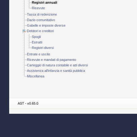
Registri annuali
Ricevute
Tassa di redenzione
Dazio comunitativo
Gabelle e imposte diverse
Debitori e creditori
Spogli
Estratti
Registri diversi
Entrate e uscite
Ricevute e mandati di pagamento
Carteggio di natura contabile e atti diversi
Assistenza all'infanzia e sanità pubblica
Miscellanea
AST - v0.65.0