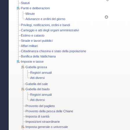
Statuti
Partiti e deliberazioni
Minute
Adunanze e ordini del giorno
Privilegi, notificazioni, ordini e bandi
Carteggio e atti degli organi amministrativi
Estimo e catasto
Strade e lavori pubblici
Affari militari
Cittadinanza chiusina e stato della popolazione
Bonifica della Valdichiana
Imposte e tasse
Gabella grossa
Registri annuali
Atti diversi
Gabella del sale
Gabella del biado
Registri annuali
Atti diversi
Provento del paglieto
Provento della pesca delle Chiane
Imposta di sanità
Imposizioni straordinarie
Imposta generale o universale