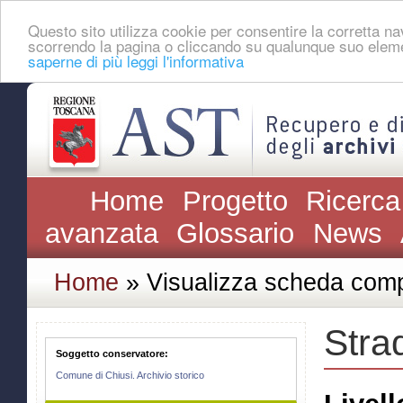
Questo sito utilizza cookie per consentire la corretta 
scorrendo la pagina o cliccando su qualunque suo eleme
saperne di più leggi l'informativa
Home
Progetto
Ricerca
avanzata
Glossario
News
Home
» Visualizza scheda comp
Strad
Soggetto conservatore:
Comune di Chiusi. Archivio storico