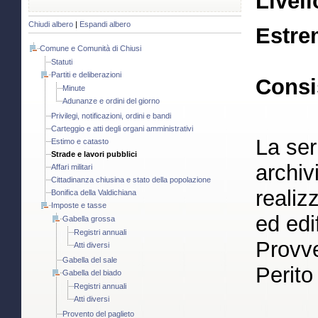
Livell
Chiudi albero
|
Espandi albero
Estre
Comune e Comunità di Chiusi
Statuti
Partiti e deliberazioni
Consi
Minute
Adunanze e ordini del giorno
Privilegi, notificazioni, ordini e bandi
Carteggio e atti degli organi amministrativi
La ser
Estimo e catasto
Strade e lavori pubblici
archivi
Affari militari
Cittadinanza chiusina e stato della popolazione
realiz
Bonifica della Valdichiana
Imposte e tasse
ed edi
Gabella grossa
Registri annuali
Provve
Atti diversi
Gabella del sale
Perito
Gabella del biado
Registri annuali
Atti diversi
Provento del paglieto