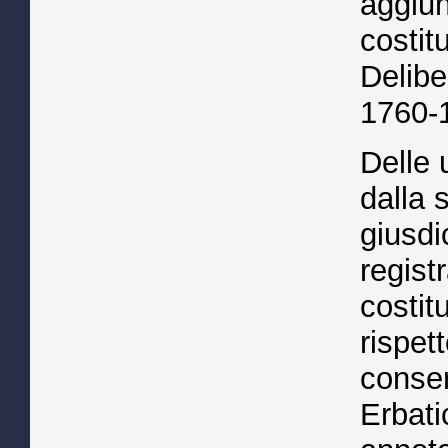
aggiun
costit
Delibe
1760-
Delle 
dalla 
giusdi
registr
costit
rispet
conser
Erbatic