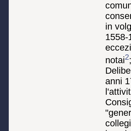
comuna
conser
in vol
1558-1
eccezi
2
notai
Delibe
anni 1
l'attiv
Consig
"gener
colleg