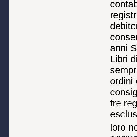
contab
regist
debito
conser
anni S
Libri 
sempr
ordini
consig
tre reg
esclus
loro n