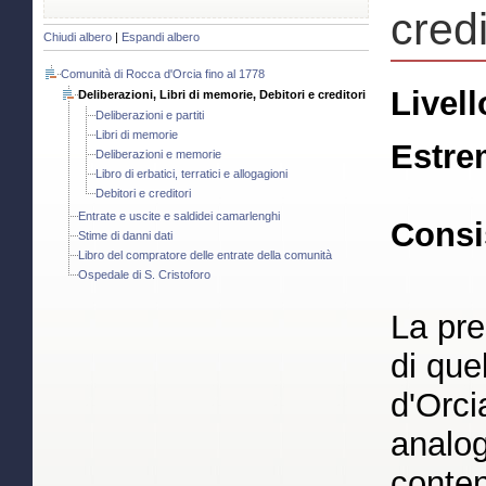
credi
Chiudi albero
|
Espandi albero
Comunità di Rocca d'Orcia fino al 1778
Livell
Deliberazioni, Libri di memorie, Debitori e creditori
Deliberazioni e partiti
Libri di memorie
Estre
Deliberazioni e memorie
Libro di erbatici, terratici e allogagioni
Debitori e creditori
Entrate e uscite e saldidei camarlenghi
Consi
Stime di danni dati
Libro del compratore delle entrate della comunità
Ospedale di S. Cristoforo
La pre
di quel
d'Orci
analog
conten