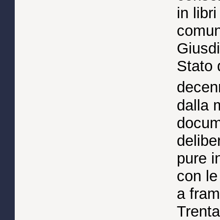
in libr
comuni
Giusdi
Stato 
decenn
dalla 
docum
delibe
pure i
con le
a fram
Trenta