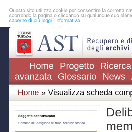
Questo sito utilizza cookie per consentire la corretta 
scorrendo la pagina o cliccando su qualunque suo eleme
saperne di più leggi l'informativa
Home
Progetto
Ricerca
avanzata
Glossario
News
Home
» Visualizza scheda comp
Deli
Soggetto conservatore:
mem
Comune di Castiglione d'Orcia. Archivio storico