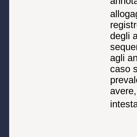
annota
alloga
regist
degli 
sequen
agli a
caso s
preval
avere,
intest