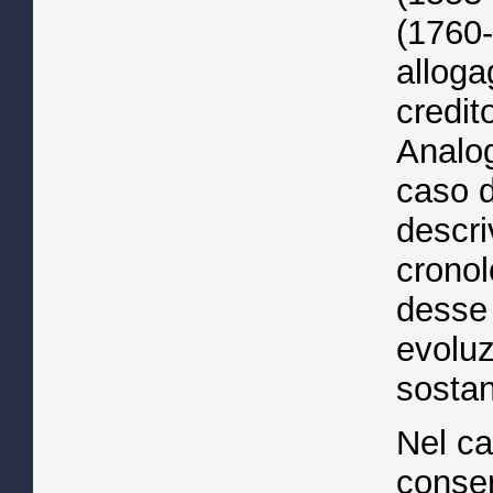
(1760-1
alloga
credit
Analog
caso d
descri
cronol
desse 
evoluz
sostan
Nel ca
conser