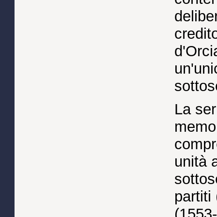
delibe
credit
d'Orci
un'uni
sottos
La ser
memori
compr
unità 
sottose
partit
(1553-