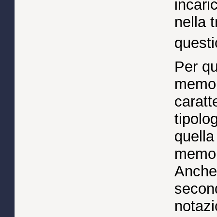
incari
nella 
questi
Per qu
memori
caratt
tipolo
quella 
memori
Anche 
second
notazi