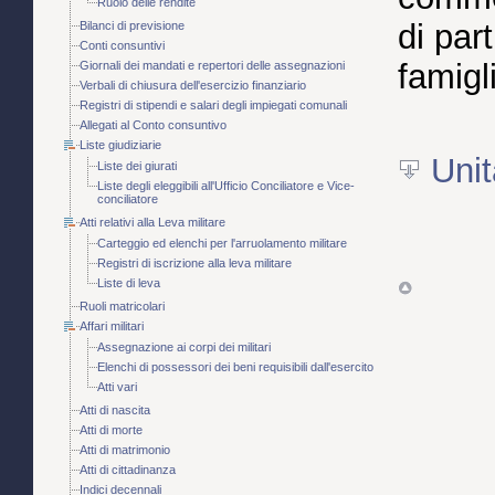
Ruolo delle rendite
di par
Bilanci di previsione
Conti consuntivi
famigli
Giornali dei mandati e repertori delle assegnazioni
Verbali di chiusura dell'esercizio finanziario
Registri di stipendi e salari degli impiegati comunali
Allegati al Conto consuntivo
Liste giudiziarie
Unit
Liste dei giurati
Liste degli eleggibili all'Ufficio Conciliatore e Vice-
conciliatore
Atti relativi alla Leva militare
Carteggio ed elenchi per l'arruolamento militare
Registri di iscrizione alla leva militare
Liste di leva
Ruoli matricolari
Affari militari
Assegnazione ai corpi dei militari
Elenchi di possessori dei beni requisibili dall'esercito
Atti vari
Atti di nascita
Atti di morte
Atti di matrimonio
Atti di cittadinanza
Indici decennali