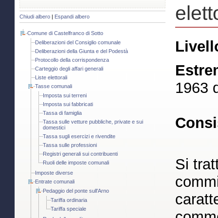
elett
Chiudi albero
|
Espandi albero
Comune di Castelfranco di Sotto
Livell
Deliberazioni del Consiglio comunale
Deliberazioni della Giunta e del Podestà
Protocollo della corrispondenza
Estre
Carteggio degli affari generali
Liste elettorali
1963 d
Tasse comunali
Imposta sui terreni
Imposta sui fabbricati
Tassa di famiglia
Consi
Tassa sulle vetture pubbliche, private e sui
domestici
Tassa sugli esercizi e rivendite
Tassa sulle professioni
Registri generali sui contribuenti
Si trat
Ruoli delle imposte comunali
Imposte diverse
commis
Entrate comunali
Pedaggio del ponte sull'Arno
caratt
Tariffa ordinaria
Tariffa speciale
commer