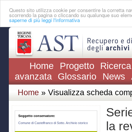
Questo sito utilizza cookie per consentire la corretta 
scorrendo la pagina o cliccando su qualunque suo eleme
saperne di più leggi l'informativa
Home
Progetto
Ricerca
avanzata
Glossario
News
Home
» Visualizza scheda comp
Seri
Soggetto conservatore:
la re
Comune di Castelfranco di Sotto. Archivio storico