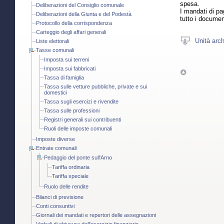
spesa.
Deliberazioni del Consiglio comunale
I mandati di pa
Deliberazioni della Giunta e del Podestà
tutto i document
Protocollo della corrispondenza
Carteggio degli affari generali
Unità arch
Liste elettorali
Tasse comunali
Imposta sui terreni
Imposta sui fabbricati
Tassa di famiglia
Tassa sulle vetture pubbliche, private e sui
domestici
Tassa sugli esercizi e rivendite
Tassa sulle professioni
Registri generali sui contribuenti
Ruoli delle imposte comunali
Imposte diverse
Entrate comunali
Pedaggio del ponte sull'Arno
Tariffa ordinaria
Tariffa speciale
Ruolo delle rendite
Bilanci di previsione
Conti consuntivi
Giornali dei mandati e repertori delle assegnazioni