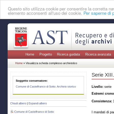
Questo sito utilizza cookie per consentire la corretta 
elemento acconsenti all'uso dei cookie.
Per saperne di p
Home
Progetto
Ricerca guidata
Ricerca avanzata
Home
» Visualizza scheda complesso archivistico
Serie XIII
Soggetto conservatore:
Livello:
serie
Comune di Castelfranco di Sotto. Archivio storico
Estremi crono
Consistenza:
1
Chiudi albero
|
Espandi albero
Comune di Castelfranco di Sotto
I mandati di pa