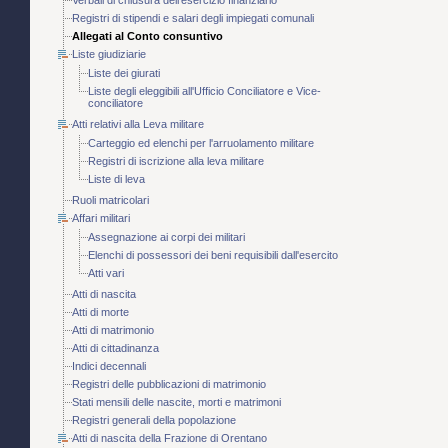
Verbali di chiusura dell'esercizio finanziario
Registri di stipendi e salari degli impiegati comunali
Allegati al Conto consuntivo
Liste giudiziarie
Liste dei giurati
Liste degli eleggibili all'Ufficio Conciliatore e Vice-
conciliatore
Atti relativi alla Leva militare
Carteggio ed elenchi per l'arruolamento militare
Registri di iscrizione alla leva militare
Liste di leva
Ruoli matricolari
Affari militari
Assegnazione ai corpi dei militari
Elenchi di possessori dei beni requisibili dall'esercito
Atti vari
Atti di nascita
Atti di morte
Atti di matrimonio
Atti di cittadinanza
Indici decennali
Registri delle pubblicazioni di matrimonio
Stati mensili delle nascite, morti e matrimoni
Registri generali della popolazione
Atti di nascita della Frazione di Orentano