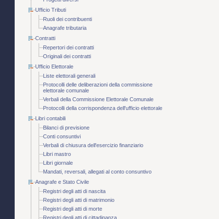
Ufficio Tributi
Ruoli dei contribuenti
Anagrafe tributaria
Contratti
Repertori dei contratti
Originali dei contratti
Ufficio Elettorale
Liste elettorali generali
Protocolli delle deliberazioni della commissione
elettorale comunale
Verbali della Commissione Elettorale Comunale
Protocolli della corrispondenza dell'ufficio elettorale
Libri contabili
Bilanci di previsione
Conti consuntivi
Verbali di chiusura dell'esercizio finanziario
Libri mastro
Libri giornale
Mandati, reversali, allegati al conto consuntivo
Anagrafe e Stato Civile
Registri degli atti di nascita
Registri degli atti di matrimonio
Registri degli atti di morte
Registri degli atti di cittadinanza