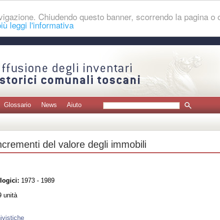
navigazione. Chiudendo questo banner, scorrendo la pagina o
iù leggi l'informativa
Glossario
News
Aiuto
crementi del valore degli immobili
logici:
1973 - 1989
 unità
ivistiche