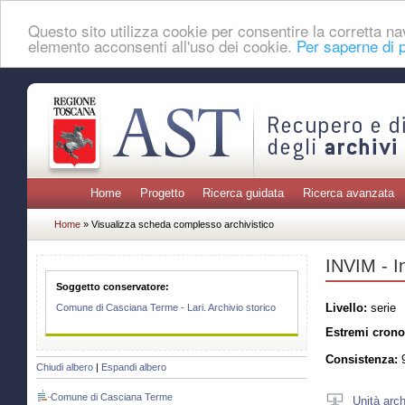
Questo sito utilizza cookie per consentire la corretta 
elemento acconsenti all'uso dei cookie.
Per saperne di p
Home
Progetto
Ricerca guidata
Ricerca avanzata
Home
» Visualizza scheda complesso archivistico
INVIM - In
Soggetto conservatore:
Livello:
serie
Comune di Casciana Terme - Lari. Archivio storico
Estremi crono
Consistenza:
9
Chiudi albero
|
Espandi albero
Comune di Casciana Terme
Unità arch