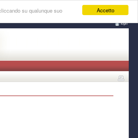
Accetto
 cliccando su qualunque suo
login