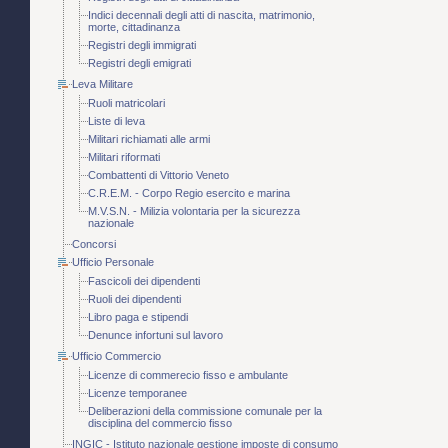
Indici decennali degli atti di nascita, matrimonio,
morte, cittadinanza
Registri degli immigrati
Registri degli emigrati
Leva Militare
Ruoli matricolari
Liste di leva
Militari richiamati alle armi
Militari riformati
Combattenti di Vittorio Veneto
C.R.E.M. - Corpo Regio esercito e marina
M.V.S.N. - Milizia volontaria per la sicurezza
nazionale
Concorsi
Ufficio Personale
Fascicoli dei dipendenti
Ruoli dei dipendenti
Libro paga e stipendi
Denunce infortuni sul lavoro
Ufficio Commercio
Licenze di commerecio fisso e ambulante
Licenze temporanee
Deliberazioni della commissione comunale per la
disciplina del commercio fisso
INGIC - Istituto nazionale gestione imposte di consumo