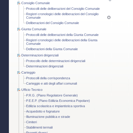
Consiglio Comunale
Protocolli delle deliberazioni del Consiglio Comunale
Registri cronologici delle deliberazioni del Consiglio
Comunale
Deliberazioni del Consiglio Comunale
Giunta Comunale
Protocolli delle deliberazioni della Giunta Comunale
Registri cronologici delle deliberazioni della Giunta
Comunale
Deliberazioni della Giunta Comunale
Determinazioni dirigenziali
Protocollo delle determinazioni dirigenziali
Determinazioni dirigenziali
Carteggio
Protocolli della corrispondenza
Carteggio e atti degli affari comunali
Ufficio Tecnico
P.R.G. (Piano Regolatore Generale)
P.E.E.P. (Piano Edilizia Economica Popolare)
Edilizia scolastica e impiantistica sportiva
Acquedotto e fognature
Illuminazione pubblica e strade
Cimiteri
Stabilimenti termali
Progetti diversi